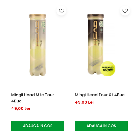
POWER GROMMETS
- grommet-urile supradimensionate
maximizeaza extensia corzilor pentru forta crescuta
SPEED PATTERN
- pattern specific rachetelor din seria
Speed ofera mixul pefect de putere si control
GRAPHENE INSIDE
- materialul Graphene rigidizeaza rama,
oferind stabilitate si optimzeaza transferul de energie catre
minge
DIRECTIONAL DRILLING
- creste puterea si sweetspot-ul
rachetei, furnizand un feel precis
SPEED BEAM
- forma aerodinamica a ramei maximizeaza
Mingii Head Mtc Tour
Mingi Head Tour Xt 4Buc
viteza si puterea
4Buc
49,00 Lei
49,00 Lei
ADAUGA IN COS
ADAUGA IN COS