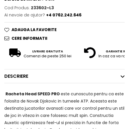
Cod Produs:
233602~L3
Ai nevoie de ajutor?
+4 0762.242.646
ADAUGA LA FAVORITE
CERE INFORMATII
LIVRARE GRATUITA
GARANTIE RE
Comenzi de peste 250 lei
In caz ca va raz
DESCRIERE
Racheta Head SPEED PRO
este cunoscuta pentru ca este
folosita de Novak Djokovic in turneele ATP. Aceasta este
destinata jucatorilor avansati care vor control pentru un stil
de joc in viteza in care folosesc mult spin. Constructia
Auxetic optimizeaza feel-ul si precizia in functie de forta