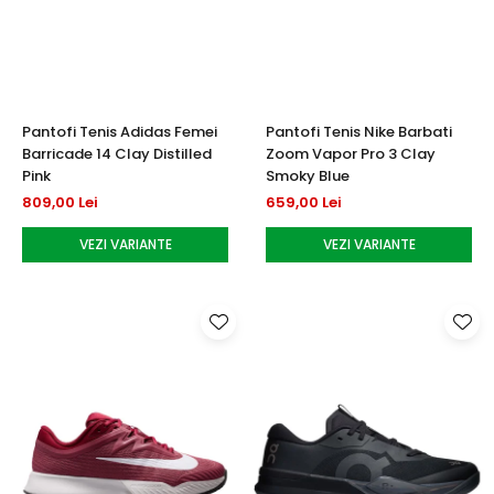
Testeaza Racheta
Underwear
Toate suprafetele
­--
Carduri Cadou
Fuste Padel
Servicii Racordare
Zgura
Geanta
Rochii Padel
SALE
Padel
Termobag
Sosete Padel
­--
Rucsac
Sepci Padel
Pantofi Tenis Adidas Femei
Pantofi Tenis Nike Barbati
Barbati
Husa
Jachete si Hanorace Padel
Barricade 14 Clay Distilled
Zoom Vapor Pro 3 Clay
Dama
Pink
Smoky Blue
809,00 Lei
659,00 Lei
Juniori
VEZI VARIANTE
VEZI VARIANTE