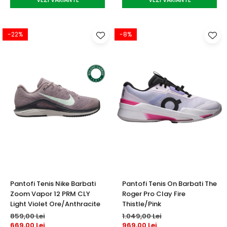
-22%
-8%
Pantofi Tenis Nike Barbati
Pantofi Tenis On Barbati The
Zoom Vapor 12 PRM CLY
Roger Pro Clay Fire
Light Violet Ore/Anthracite
Thistle/Pink
859,00 Lei
1.049,00 Lei
669,00 Lei
969,00 Lei