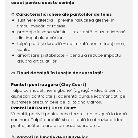
exact pentru aceste cerințe
⚙️
Caracteristici cheie ale pantofilor de tenis
susținere laterală – previne răsucirea gleznei în
timpul mișcărilor rapide
protecție în zona vârfului – rezistență la uzura intensă
din timpul alunecărilor
talpă plată și durabilă – optimizată pentru tracțiune și
control
amortizare și stabilitate – pentru a reduce impactul
asupra articulațiilor
🧱
Tipuri de talpă în funcție de suprafață:
Pantofi pentru zgura
(Clay Court)
Talpă cu model „herringbone” (zigzag) – ideală pentru
alunecări controlate și aderență bună. Recomandați pe
suprafețe precum cele de la Roland Garros.
Pantofi All Court
/ Hard Court
Versatili, potriviți pentru orice teren – de la zgură la iarbă
sau hard. Talpă durabilă și rezistentă la abraziune. Ideali
pentru jucătorii care alternează suprafețele.
🎾
Pantofi în funcție de stilul de joc