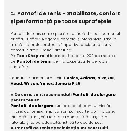
👟
Pantofi de tenis – Stabilitate, confort
și performanță pe toate suprafețele
Pantofii de tenis sunt o piesă esențială din echipamentul
oricărui jucător. Alegerea corectă îți oferă stabilitate în
mișcări laterale, protecție împotriva accidentărilor și
confort în timpul meciurilor lungi.
Pe
TenisShop.ro
ai la dispoziție peste 200 de modele
de
Pantofi de tenis
, pentru toate tipurile de joc și
suprafețe.
Brandurile disponibile includ:
Asics
,
Adidas
,
Nike
,
ON
,
Head
,
Wilson
,
Yonex
,
Joma
și
FILA
❌
De ce nu sunt recomandați
Pantofii de alergare
pentru tenis?
Pantofii de alergare
sunt proiectați pentru mișcări
liniare, dar tenisul implică sprinturi scurte, opriri bruște,
alunecări și mișcări laterale rapide. Fără susținere
laterală și talpă adaptată, riști să te accidentezi.
➡️
Pantofii de tenis specializați sunt construiți