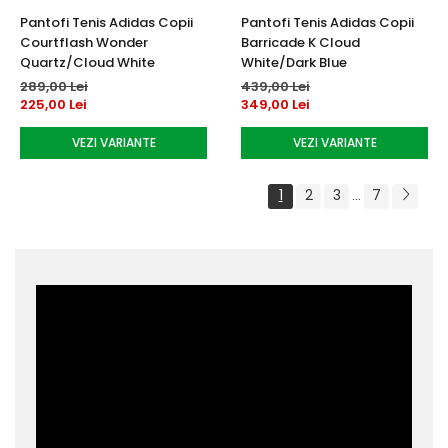
Pantofi Tenis Adidas Copii
Pantofi Tenis Adidas Copii
Courtflash Wonder
Barricade K Cloud
Quartz/Cloud White
White/Dark Blue
289,00 Lei
439,00 Lei
225,00 Lei
349,00 Lei
VEZI VARIANTE
VEZI VARIANTE
1
2
3
7
...