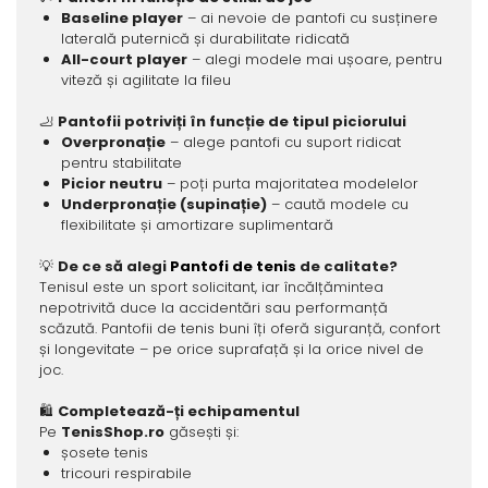
Baseline player
– ai nevoie de pantofi cu susținere
laterală puternică și durabilitate ridicată
All-court player
– alegi modele mai ușoare, pentru
viteză și agilitate la fileu
🦶
Pantofii potriviți în funcție de tipul piciorului
Overpronație
– alege pantofi cu suport ridicat
pentru stabilitate
Picior neutru
– poți purta majoritatea modelelor
Underpronație (supinație)
– caută modele cu
flexibilitate și amortizare suplimentară
💡
De ce să alegi
Pantofi de tenis
de calitate?
Tenisul este un sport solicitant, iar încălțămintea
nepotrivită duce la accidentări sau performanță
scăzută. Pantofii de tenis buni îți oferă siguranță, confort
și longevitate – pe orice suprafață și la orice nivel de
joc.
🛍️
Completează-ți echipamentul
Pe
TenisShop.ro
găsești și:
șosete tenis
tricouri respirabile