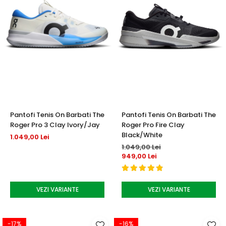
Pantofi Tenis On Barbati The
Pantofi Tenis On Barbati The
Roger Pro 3 Clay Ivory/Jay
Roger Pro Fire Clay
Black/White
1.049,00 Lei
1.049,00 Lei
949,00 Lei
VEZI VARIANTE
VEZI VARIANTE
-17%
-16%