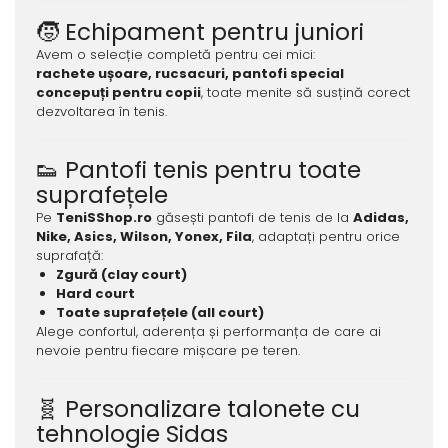
🧒 Echipament pentru juniori
Avem o selecție completă pentru cei mici:
rachete ușoare, rucsacuri, pantofi special
concepuți pentru copii
, toate menite să susțină corect
dezvoltarea în tenis.
👟 Pantofi tenis pentru toate
suprafețele
Pe
TeniSShop.ro
găsești pantofi de tenis de la
Adidas,
Nike, Asics, Wilson, Yonex, Fila
, adaptați pentru orice
suprafață:
Zgură (clay court)
Hard court
Toate suprafețele (all court)
Alege confortul, aderența și performanța de care ai
nevoie pentru fiecare mișcare pe teren.
🧬 Personalizare talonete cu
tehnologie Sidas