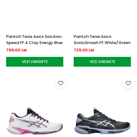
Testeaza Racheta
Underwear
Toate suprafetele
­--
Carduri Cadou
Fuste Padel
Servicii Racordare
Zgura
Geanta
Rochii Padel
SALE
Padel
Termobag
Sosete Padel
­--
Rucsac
Sepci Padel
Pantofi Tenis Asics Solution
Pantofi Tenis Asics
Barbati
Husa
Jachete si Hanorace Padel
Speed FF 4 Clay Energy Blue
SonicSmash FF White/Green
Dama
799,00 Lei
729,00 Lei
Juniori
VEZI VARIANTE
VEZI VARIANTE