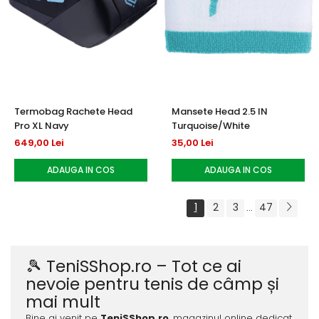
Termobag Rachete Head
Mansete Head 2.5 IN
Pro XL Navy
Turquoise/White
649,00 Lei
35,00 Lei
ADAUGA IN COS
ADAUGA IN COS
1
2
3
47
...
🎾 TeniSShop.ro – Tot ce ai
nevoie pentru tenis de câmp și
mai mult
Bine ai venit pe
TeniSShop.ro
, magazinul online dedicat