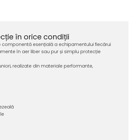
cție în orice condiții
o componentă esențială a echipamentului fiecărui
amente în aer liber sau pur și simplu protecție
juniori, realizate din materiale performante,
mezeală
le