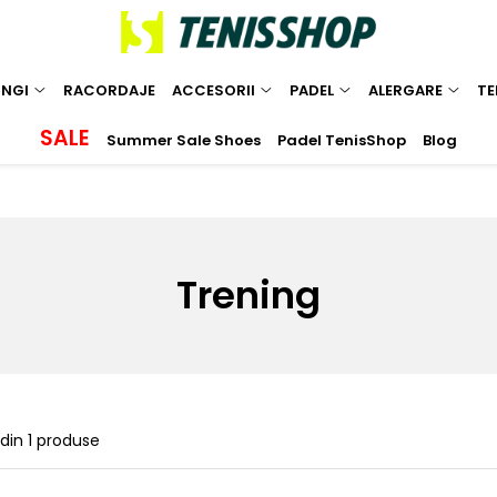
INGI
RACORDAJE
ACCESORII
PADEL
ALERGARE
TE
SALE
Summer Sale Shoes
Padel TenisShop
Blog
Trening
din
1
produse