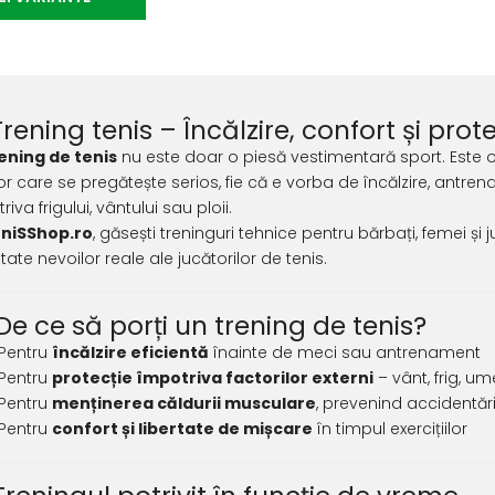
Trening tenis – Încălzire, confort și prote
ening de tenis
nu este doar o piesă vestimentară sport. Este 
or care se pregătește serios, fie că e vorba de încălzire, antren
iva frigului, vântului sau ploii.
niSShop.ro
, găsești treninguri tehnice pentru bărbați, femei și 
ate nevoilor reale ale jucătorilor de tenis.
♂️ De ce să porți un trening de tenis?
 Pentru
încălzire eficientă
înainte de meci sau antrenament
 Pentru
protecție împotriva factorilor externi
– vânt, frig, u
 Pentru
menținerea căldurii musculare
, prevenind accidentări
 Pentru
confort și libertate de mișcare
în timpul exercițiilor