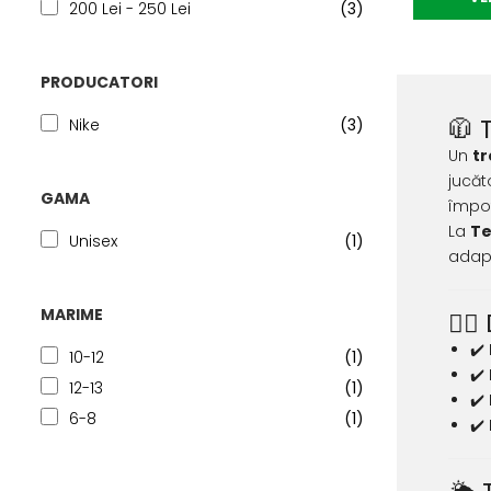
200 Lei - 250 Lei
(3)
PRODUCATORI
🧥 
Nike
(3)
Un
tr
jucăt
GAMA
împotr
La
Te
Unisex
(1)
adapt
MARIME
🏃‍
✔️
10-12
(1)
✔️
12-13
(1)
✔️
6-8
(1)
✔️