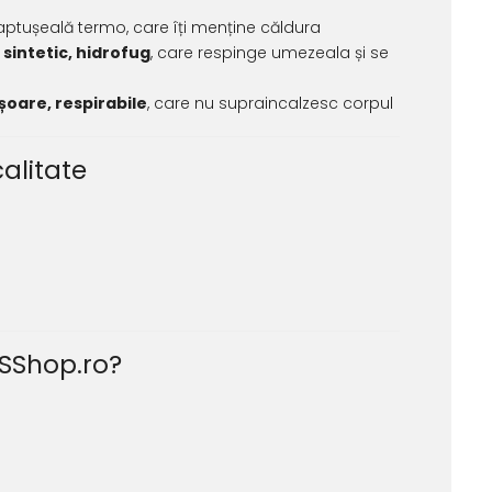
ptușeală termo, care îți menține căldura
 sintetic, hidrofug
, care respinge umezeala și se
șoare, respirabile
, care nu supraincalzesc corpul
calitate
niSShop.ro?