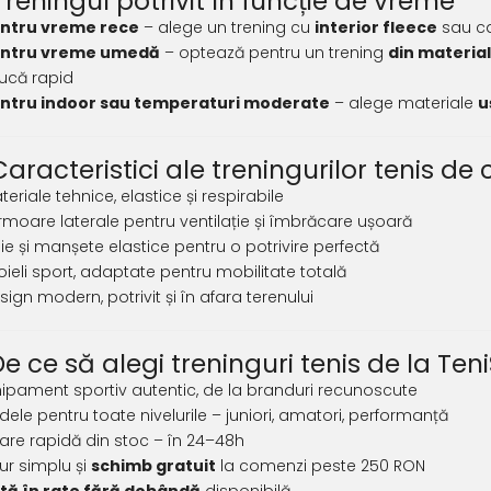
 Treningul potrivit în funcție de vreme
ntru vreme rece
– alege un trening cu
interior fleece
sau ca
ntru vreme umedă
– optează pentru un trening
din material
ucă rapid
ntru indoor sau temperaturi moderate
– alege materiale
u
Caracteristici ale treningurilor tenis de 
teriale tehnice, elastice și respirabile
rmoare laterale pentru ventilație și îmbrăcare ușoară
lie și manșete elastice pentru o potrivire perfectă
oieli sport, adaptate pentru mobilitate totală
sign modern, potrivit și în afara terenului
 De ce să alegi treninguri tenis de la Te
ipament sportiv autentic, de la branduri recunoscute
ele pentru toate nivelurile – juniori, amatori, performanță
rare rapidă din stoc – în 24–48h
ur simplu și
schimb gratuit
la comenzi peste 250 RON