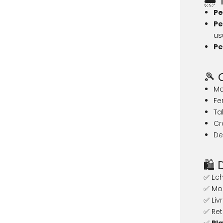
🌦️
Pe
Pe
us
Pe
🎾 
Ma
Fe
Ta
Cr
De
🛍️
✅ Ech
✅ Mod
✅ Liv
✅ Ret