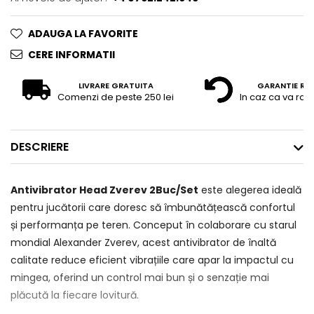
ADAUGA LA FAVORITE
CERE INFORMATII
LIVRARE GRATUITA
GARANTIE RE
Comenzi de peste 250 lei
In caz ca va raz
DESCRIERE
Antivibrator Head Zverev 2Buc/Set
este alegerea ideală
pentru jucătorii care doresc să îmbunătățească confortul
și performanța pe teren. Conceput în colaborare cu starul
mondial Alexander Zverev, acest antivibrator de înaltă
calitate reduce eficient vibrațiile care apar la impactul cu
mingea, oferind un control mai bun și o senzație mai
plăcută la fiecare lovitură.