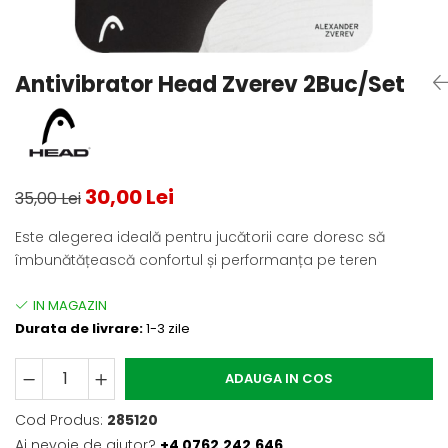
Testeaza Racheta
Underwear
Toate suprafetele
­--
Carduri Cadou
Fuste Padel
Servicii Racordare
Zgura
Geanta
Rochii Padel
SALE
Padel
Termobag
Sosete Padel
Antivibrator Head Zverev 2Buc/Set
­--
Rucsac
Sepci Padel
Barbati
Husa
Jachete si Hanorace Padel
Dama
Juniori
30,00 Lei
35,00 Lei
Este alegerea ideală pentru jucătorii care doresc să
îmbunătățească confortul și performanța pe teren
Durata de livrare:
1-3 zile
ADAUGA IN COS
Cod Produs:
285120
Ai nevoie de ajutor?
+4 0762.242.646