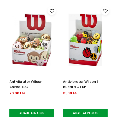
-
Antivibrator Wilson
Antivibrator Wilson 1
Animal Box
bucata O Fun
20,00 Lei
15,00 Lei
ADAUGA IN COS
ADAUGA IN COS