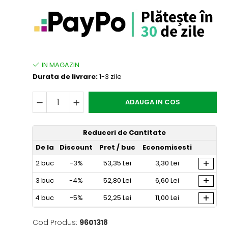
Durata de livrare:
1-3 zile
ADAUGA IN COS
Reduceri de Cantitate
De la
Discount
Pret
/ buc
Economisesti
+
2
buc
-3%
53,35 Lei
3,30 Lei
+
3
buc
-4%
52,80 Lei
6,60 Lei
+
4
buc
-5%
52,25 Lei
11,00 Lei
Cod Produs:
9601318