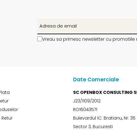
Vreau sa primesc newsletter cu promotiile 
Date Comerciale
Plata
SC OPENBOX CONSULTING S
Retur
J23/1109/2012
oduselor
RO16043571
 Retur
Bulevardul IC. Bratianu, Nr. 35
Sector 3, Bucuresti