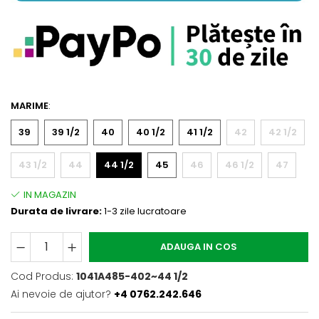
MARIME
:
39
39 1/2
40
40 1/2
41 1/2
42
42 1/2
43 1/2
44
44 1/2
45
46
46 1/2
47
Durata de livrare:
1-3 zile lucratoare
ADAUGA IN COS
Cod Produs:
1041A485-402~44 1/2
Ai nevoie de ajutor?
+4 0762.242.646