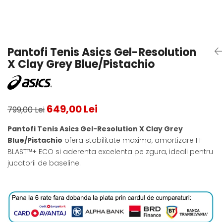
Testeaza Racheta
Underwear
Toate suprafetele
­--
Carduri Cadou
Fuste Padel
Servicii Racordare
Zgura
Geanta
Rochii Padel
SALE
Padel
Termobag
Sosete Padel
­--
Rucsac
Sepci Padel
Pantofi Tenis Asics Gel-Resolution
X Clay Grey Blue/Pistachio
Barbati
Husa
Jachete si Hanorace Padel
Dama
Juniori
649,00 Lei
799,00 Lei
Pantofi Tenis Asics Gel-Resolution X Clay Grey
Blue/Pistachio
ofera stabilitate maxima, amortizare FF
BLAST™+ ECO si aderenta excelenta pe zgura, ideali pentru
jucatorii de baseline.