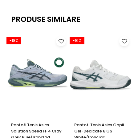
Se recomanda uscarea naturala, departe de surse directe
de caldura
PRODUSE SIMILARE
-18%
-16%
-
Pantofi Tenis Asics
Pantofi Tenis Asics Copii
Solution Speed FF 4 Clay
Gel-Dedicate 8 GS
Grey Blue/Ironclad
White/Ironclad