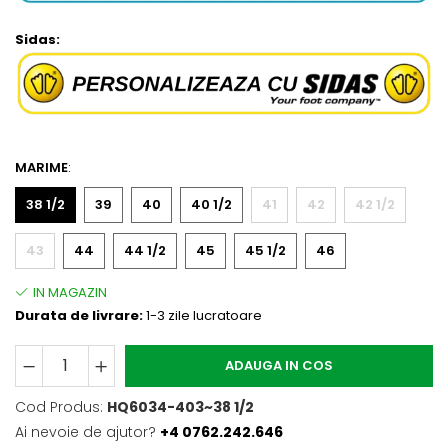
Sidas:
MARIME
:
38 1/2
39
40
40 1/2
41
42
42 1/2
43
44
44 1/2
45
45 1/2
46
Durata de livrare:
1-3 zile lucratoare
ADAUGA IN COS
Cod Produs:
HQ6034-403~38 1/2
Ai nevoie de ajutor?
+4 0762.242.646