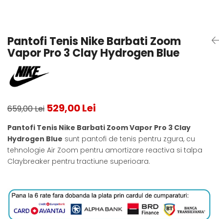
Testeaza Racheta
Underwear
Toate suprafetele
­--
Carduri Cadou
Fuste Padel
Servicii Racordare
Zgura
Geanta
Rochii Padel
SALE
Padel
Termobag
Sosete Padel
Pantofi Tenis Nike Barbati Zoom
­--
Rucsac
Sepci Padel
Vapor Pro 3 Clay Hydrogen Blue
Barbati
Husa
Jachete si Hanorace Padel
Dama
Juniori
529,00 Lei
659,00 Lei
Pantofi Tenis Nike Barbati Zoom Vapor Pro 3 Clay
Hydrogen Blue
sunt pantofi de tenis pentru zgura, cu
tehnologie Air Zoom pentru amortizare reactiva si talpa
Claybreaker pentru tractiune superioara.