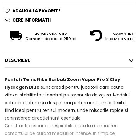
ADAUGA LA FAVORITE
CERE INFORMATII
LIVRARE GRATUITA
GARANTIE RE
Comenzi de peste 250 lei
In caz ca va raz
DESCRIERE
Pantofi Tenis Nike Barbati Zoom Vapor Pro 3 Clay
Hydrogen Blue
sunt creati pentru jucatorii care cauta
viteza, stabilitate si control pe terenurile de zgura. Modelul
actualizat ofera un design mai performant si mai flexibil,
fiind ideal pentru tenisul modern, unde miscarile rapide si
schimbarea directiei sunt esentiale.
Constructia usoara si respirabila ajuta la mentinerea
confortului pe durata meciurilor intense, in timp ce