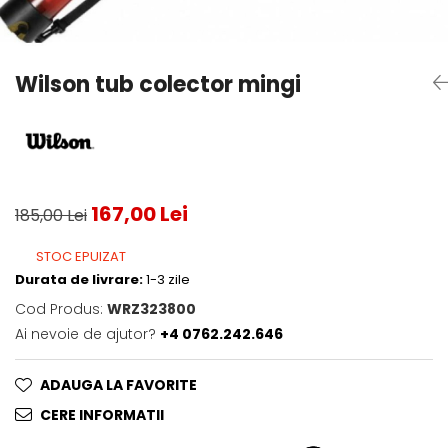
Testeaza Racheta
Underwear
Toate suprafetele
­--
Carduri Cadou
Fuste Padel
Servicii Racordare
Zgura
Geanta
Rochii Padel
SALE
Padel
Termobag
Sosete Padel
Wilson tub colector mingi
­--
Rucsac
Sepci Padel
Barbati
Husa
Jachete si Hanorace Padel
Dama
Juniori
167,00 Lei
185,00 Lei
STOC EPUIZAT
Durata de livrare:
1-3 zile
Cod Produs:
WRZ323800
Ai nevoie de ajutor?
+4 0762.242.646
ADAUGA LA FAVORITE
CERE INFORMATII