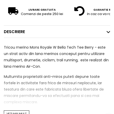
LIVRARE GRATUITA
GARANTIE RE
Comenzi de peste 250 lei
In caz ca va raz
DESCRIERE
Tricou merino Mons Royale W Bella Tech Tee Berry - este
un strat activ din lana merinos conceput pentru utilizare
multisport, drumetie, ciclism, trail running, este realizat din
lana merino Air-Con.
Multumita proprietatii anti-miros puteti depune toate
fortele in activitate fara frica de mirosuri neplacute, iar
tesatura din care este fabricata bluza ofera libertate de
miscare permitandu-va sa efectuati pana si cea mai
complexa miscare.
VEZI MAI MULT