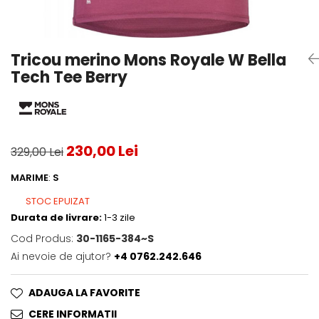
Testeaza Racheta
Underwear
Toate suprafetele
­--
Carduri Cadou
Fuste Padel
Servicii Racordare
Zgura
Geanta
Rochii Padel
SALE
Padel
Termobag
Sosete Padel
Tricou merino Mons Royale W Bella
­--
Rucsac
Sepci Padel
Tech Tee Berry
Barbati
Husa
Jachete si Hanorace Padel
Dama
Juniori
230,00 Lei
329,00 Lei
MARIME
:
S
STOC EPUIZAT
Durata de livrare:
1-3 zile
Cod Produs:
30-1165-384~S
Ai nevoie de ajutor?
+4 0762.242.646
ADAUGA LA FAVORITE
CERE INFORMATII