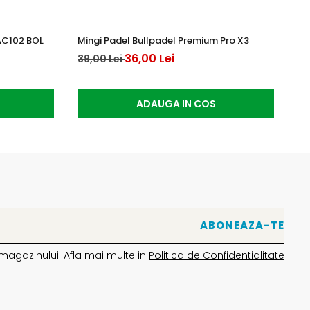
AC102 BOL
Mingi Padel Bullpadel Premium Pro X3
An
36,00 Lei
20
39,00 Lei
ADAUGA IN COS
magazinului. Afla mai multe in
Politica de Confidentialitate