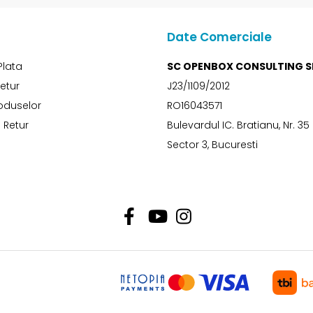
Date Comerciale
Plata
SC OPENBOX CONSULTING S
Retur
J23/1109/2012
oduselor
RO16043571
 Retur
Bulevardul IC. Bratianu, Nr. 35
Sector 3, Bucuresti