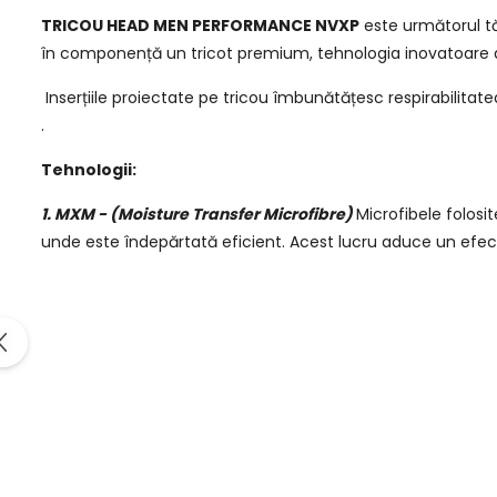
TRICOU HEAD MEN PERFORMANCE NVXP
este următorul tă
în componență un tricot premium, tehnologia inovatoare de e
Inserțiile proiectate pe tricou îmbunătățesc respirabilitate
.
Tehnologii:
1.
MXM -
(Moisture Transfer Microfibre)
Microfibele folosi
unde este îndepărtată eficient. Acest lucru aduce un efect 