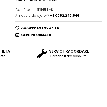
Durata de livrare:
1-3 zile
Cod Produs:
811453~S
Ai nevoie de ajutor?
+4 0762.242.646
ADAUGA LA FAVORITE
CERE INFORMATII
CHETA
SERVICII RACORDARE
cta!
Personalizare absoluta!