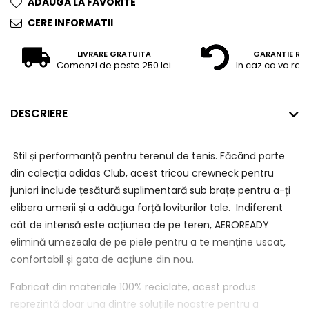
ADAUGA LA FAVORITE
CERE INFORMATII
LIVRARE GRATUITA
GARANTIE RE
Comenzi de peste 250 lei
In caz ca va raz
DESCRIERE
Stil și performanță pentru terenul de tenis. Făcând parte
din colecția adidas Club, acest tricou crewneck pentru
juniori include țesătură suplimentară sub brațe pentru a-ți
elibera umerii și a adăuga forță loviturilor tale. Indiferent
cât de intensă este acțiunea de pe teren, AEROREADY
elimină umezeala de pe piele pentru a te menține uscat,
confortabil și gata de acțiune din nou.
Fabricat din materiale 100% reciclate, acest produs
reprezintă doar una dintre soluțiile noastre pentru a