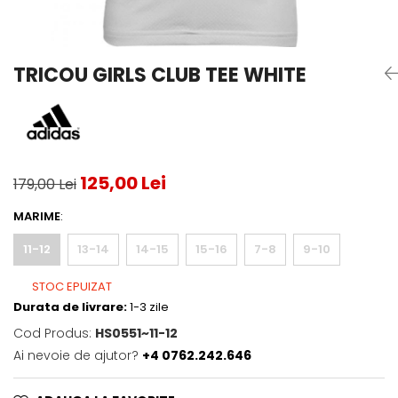
Testeaza Racheta
Underwear
Toate suprafetele
­--
Carduri Cadou
Fuste Padel
Servicii Racordare
Zgura
Geanta
Rochii Padel
SALE
Padel
Termobag
Sosete Padel
TRICOU GIRLS CLUB TEE WHITE
­--
Rucsac
Sepci Padel
Barbati
Husa
Jachete si Hanorace Padel
Dama
Juniori
125,00 Lei
179,00 Lei
MARIME
:
11-12
13-14
14-15
15-16
7-8
9-10
STOC EPUIZAT
Durata de livrare:
1-3 zile
Cod Produs:
HS0551~11-12
Ai nevoie de ajutor?
+4 0762.242.646