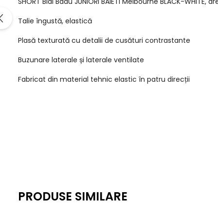
SHORT Bidi Badu JUNIORI BAIETI Melbourne BLACK-WHITE, are o 
Talie îngustă, elastică
Plasă texturată cu detalii de cusături contrastante
Buzunare laterale și laterale ventilate
Fabricat din material tehnic elastic în patru direcții
PRODUSE SIMILARE