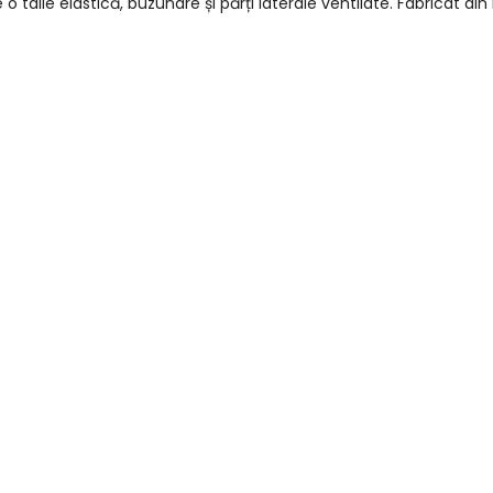
talie elastică, buzunare și părți laterale ventilate. Fabricat din 