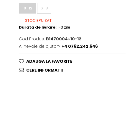
10-12
6-8
STOC EPUIZAT
Durata de livrare:
1-3 zile
Cod Produs:
B1470004~10-12
Ai nevoie de ajutor?
+4 0762.242.646
ADAUGA LA FAVORITE
CERE INFORMATII