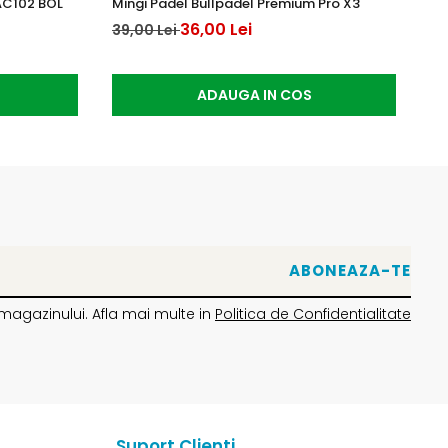
AC102 BOL
Mingi Padel Bullpadel Premium Pro X3
Yo
36,00 Lei
15
39,00 Lei
ADAUGA IN COS
magazinului. Afla mai multe in
Politica de Confidentialitate
Suport Clienti