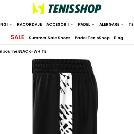
INGI
RACORDAJE
ACCESORII
PADEL
ALERGARE
TE
SALE
Summer Sale Shoes
Padel TenisShop
Blog
Melbourne BLACK-WHITE