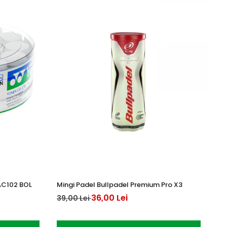
AC102 BOL
Mingi Padel Bullpadel Premium Pro X3
An
36,00 Lei
20
39,00 Lei