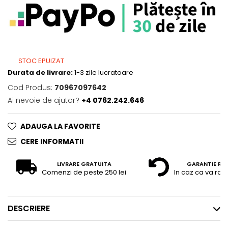
STOC EPUIZAT
Durata de livrare:
1-3 zile lucratoare
Cod Produs:
70967097642
Ai nevoie de ajutor?
+4 0762.242.646
ADAUGA LA FAVORITE
CERE INFORMATII
LIVRARE GRATUITA
GARANTIE RE
Comenzi de peste 250 lei
In caz ca va raz
DESCRIERE