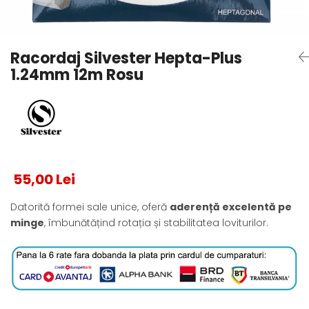
Testeaza Racheta
Underwear
Toate suprafetele
­--
Carduri Cadou
Fuste Padel
Servicii Racordare
Zgura
Geanta
Rochii Padel
SALE
Padel
Termobag
Sosete Padel
Racordaj Silvester Hepta-Plus
­--
Rucsac
Sepci Padel
1.24mm 12m Rosu
Barbati
Husa
Jachete si Hanorace Padel
Dama
Juniori
55,00 Lei
Datorită formei sale unice, oferă
aderență excelentă pe
minge
, îmbunătățind rotația și stabilitatea loviturilor.