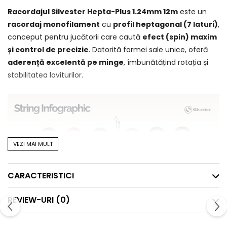
Racordajul
Silvester Hepta-Plus 1.24mm 12m
este un
racordaj monofilament
cu
profil heptagonal (7 laturi)
,
conceput pentru jucătorii care caută
efect (spin) maxim
și control de precizie
. Datorită formei sale unice, oferă
aderență excelentă pe minge
, îmbunătățind rotația și
stabilitatea loviturilor.
VEZI MAI MULT
CARACTERISTICI
REVIEW-URI
(0)