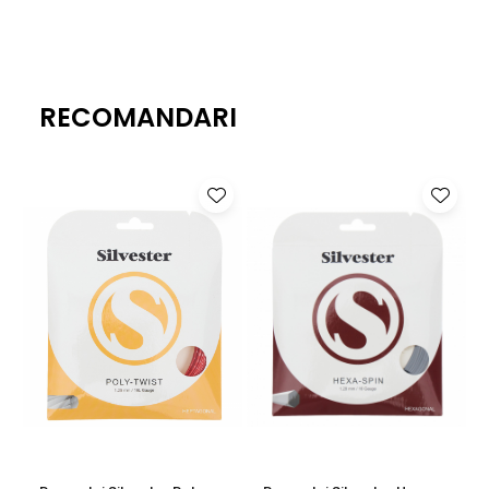
Beneficii:
✅
Spin agresiv:
Profilul heptagonal maximizează rotația
mingii.
RECOMANDARI
✅
Control excepțional:
Permite lovituri precise și
direcționate.
✅
Durabilitate sporită:
Material rezistent la uzură pentru
sesiuni intense de joc.
✅
Senzație fermă:
Oferă feedback clar și stabilitate la
impact.
Detalii produs:
Profil:
Heptagonal (7 laturi)
Material:
Co-poliester de înaltă calitate
Culoare:
Roșu
Recomandat pentru:
Jucători care doresc spin maxim