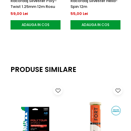
Racordaj Silvester Poly-
Racordaj Silvester Hexa-
și control
Twist 1.25mm 12m Rosu
Spin 12m
59,00 Lei
55,00 Lei
ADAUGA IN COS
ADAUGA IN COS
PRODUSE SIMILARE