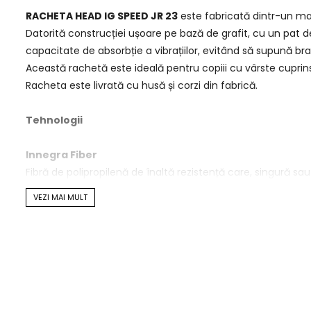
RACHETA HEAD IG SPEED JR 23
este fabricată dintr-un mate
Datorită construcției ușoare pe bază de grafit, cu un pat 
capacitate de absorbție a vibrațiilor, evitând să supună bra
Această rachetă este ideală pentru copiii cu vârste cuprinse
Racheta este livrată cu husă și corzi din fabrică.
Tehnologii
Innegra Fiber
Fibră de polipropilenă de înaltă rezistență care, singură sa
VEZI MAI MULT