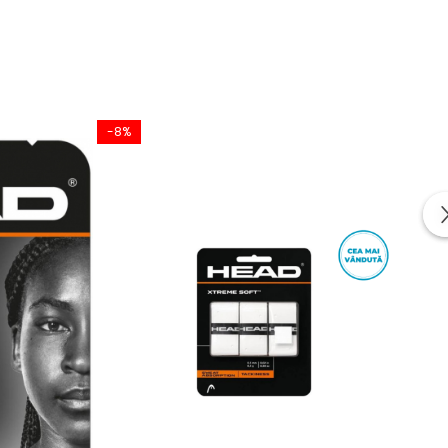
-8%
-10