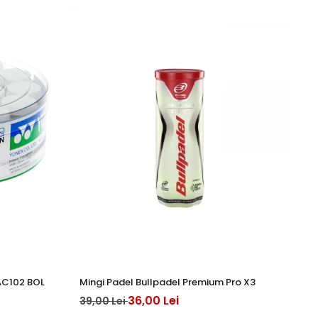
AC102 BOL
Mingi Padel Bullpadel Premium Pro X3
An
36,00 Lei
20
39,00 Lei