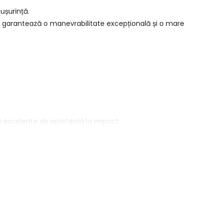
 ușurință.
ru garantează o manevrabilitate excepțională și o mare
ri excelente de rezistență la impact.