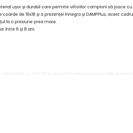
rial ușor și durabil care permite viitorilor campioni să joace cu
de coarde de 16x18 și a prezenței Innegra și DAMPPlus, acest cad
țul la o presiune prea mare.
 între 6 și 8 ani.
u combinată cu alte fibre, asigură o reducere a greutății și nivelu