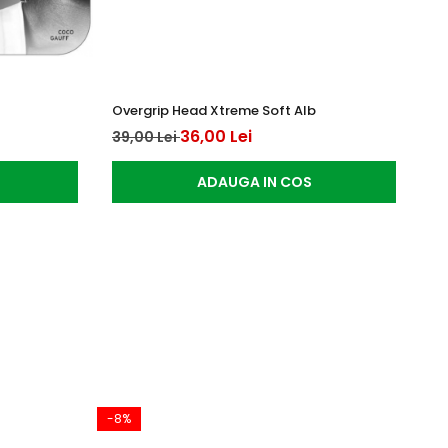
Overgrip Head Xtreme Soft Alb
He
36,00 Lei
39,00 Lei
30
ADAUGA IN COS
-8%