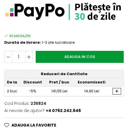
Durata de livrare:
1-3 zile lucratoare
ADAUGA IN COS
Reduceri de Cantitate
De la
Discount
Pret
/ buc
Economisesti
+
2
buc
-5%
141,55 Lei
14,90 Lei
Cod Produs:
235824
Ai nevoie de ajutor?
+4 0762.242.646
ADAUGA LA FAVORITE