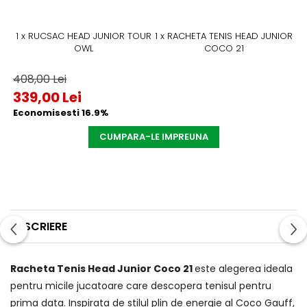
1 x RUCSAC HEAD JUNIOR TOUR
1 x RACHETA TENIS HEAD JUNIOR
OWL
COCO 21
408,00 Lei
339,00 Lei
Economisesti 16.9%
CUMPARA-LE IMPREUNA
DESCRIERE
Racheta Tenis Head Junior Coco 21
este alegerea ideala
pentru micile jucatoare care descopera tenisul pentru
prima data. Inspirata de stilul plin de energie al Coco Gauff,