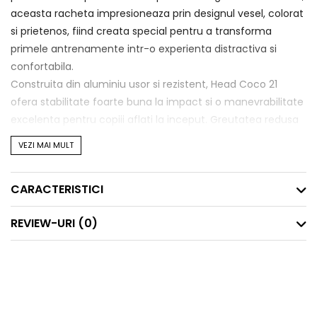
aceasta racheta impresioneaza prin designul vesel, colorat
si prietenos, fiind creata special pentru a transforma
primele antrenamente intr-o experienta distractiva si
confortabila.
Construita din aluminiu usor si rezistent, Head Coco 21
ofera stabilitate foarte buna la impact si o manevrabilitate
excelenta pentru copiii aflati la inceput. Greutatea redusa
ajuta la control mai bun al miscarii, iar dimensiunea
VEZI MAI MULT
adaptata permite o invatare naturala si usoara a tehnicii
de lovire.
CARACTERISTICI
Modelul beneficiaza de un pattern 16x17 care ofera mai
multa putere la lovitura si ajuta mingea sa plece mai usor
REVIEW-URI
(0)
din racordaj. In plus, tehnologia DAMPPlus reduce vibratiile
transmise in mana, oferind confort sporit si o senzatie
placuta la contactul cu mingea.