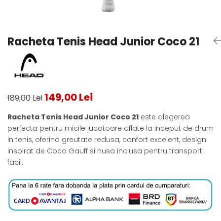
Testeaza Racheta
Underwear
Toate suprafetele
­--
Carduri Cadou
Fuste Padel
Servicii Racordare
Zgura
Geanta
Rochii Padel
SALE
Padel
Termobag
Sosete Padel
Racheta Tenis Head Junior Coco 21
­--
Rucsac
Sepci Padel
Barbati
Husa
Jachete si Hanorace Padel
Dama
Juniori
149,00 Lei
189,00 Lei
Racheta Tenis Head Junior Coco 21
este alegerea
perfecta pentru micile jucatoare aflate la inceput de drum
in tenis, oferind greutate redusa, confort excelent, design
inspirat de Coco Gauff si husa inclusa pentru transport
facil.