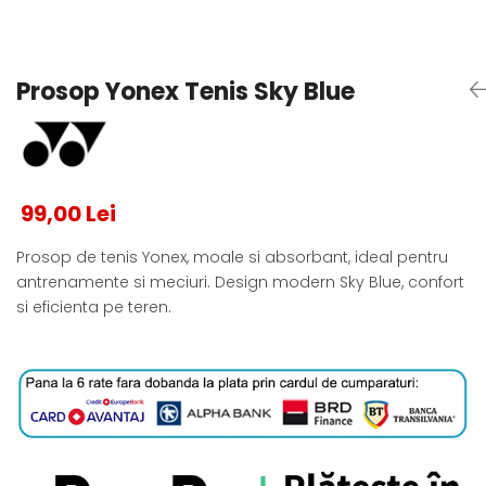
Testeaza Racheta
Underwear
Toate suprafetele
­--
Carduri Cadou
Fuste Padel
Servicii Racordare
Zgura
Geanta
Rochii Padel
SALE
Padel
Termobag
Sosete Padel
Prosop Yonex Tenis Sky Blue
­--
Rucsac
Sepci Padel
Barbati
Husa
Jachete si Hanorace Padel
Dama
Juniori
99,00 Lei
Prosop de tenis Yonex, moale si absorbant, ideal pentru
antrenamente si meciuri. Design modern Sky Blue, confort
si eficienta pe teren.