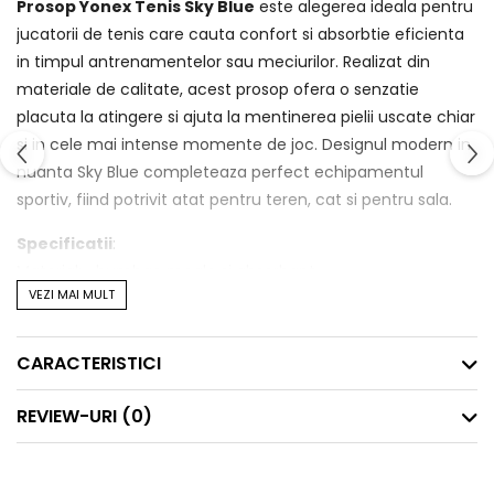
Prosop Yonex Tenis Sky Blue
este alegerea ideala pentru
jucatorii de tenis care cauta confort si absorbtie eficienta
in timpul antrenamentelor sau meciurilor. Realizat din
materiale de calitate, acest prosop ofera o senzatie
placuta la atingere si ajuta la mentinerea pielii uscate chiar
si in cele mai intense momente de joc. Designul modern in
nuanta Sky Blue completeaza perfect echipamentul
sportiv, fiind potrivit atat pentru teren, cat si pentru sala.
Specificatii
:
Material: • bumbac moale si absorbant
VEZI MAI MULT
Utilizare: • tenis, sport, fitness
Culoare: • Sky Blue
Brand: • Yonex
CARACTERISTICI
Tip produs: • prosop sport
REVIEW-URI
(0)