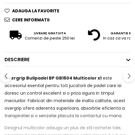
ADAUGA LA FAVORITE
CERE INFORMATII
LIVRARE GRATUITA
GARANTIE RE
Comenzi de peste 250 lei
In caz ca va raz
DESCRIERE
Overgrip Bullpadel BP GB1604 Multicolor x1
este
accesoriul esential pentru toti jucatorii de padel care isi
doresc un control excelent si o priza sigura in timpul
meciurilor. Fabricat din materiale de inalta calitate, acest
overgrip ofera aderenta superioara, absorbtie eficienta a
transpiratiei si o senzatie placuta la contactul cu mana.
Designul multicolor adauga un plus de stil rachetei tale,