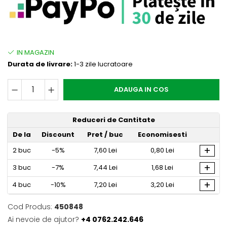
Durata de livrare:
1-3 zile lucratoare
ADAUGA IN COS
Reduceri de Cantitate
De la
Discount
Pret
/ buc
Economisesti
+
2
buc
-5%
7,60 Lei
0,80 Lei
+
3
buc
-7%
7,44 Lei
1,68 Lei
+
4
buc
-10%
7,20 Lei
3,20 Lei
Cod Produs:
450848
Ai nevoie de ajutor?
+4 0762.242.646