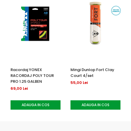
Inlocuire recomandata dupa 6–10 ore de joc intens
Pastrare intr-un loc uscat, ferit de soare direct
Racordaj YONEX
Mingi Dunlop Fort Clay
RACORDAJ POLY TOUR
Court 4/set
PRO 1.25 GALBEN
55,00 Lei
69,00 Lei
ADAUGA IN COS
ADAUGA IN COS