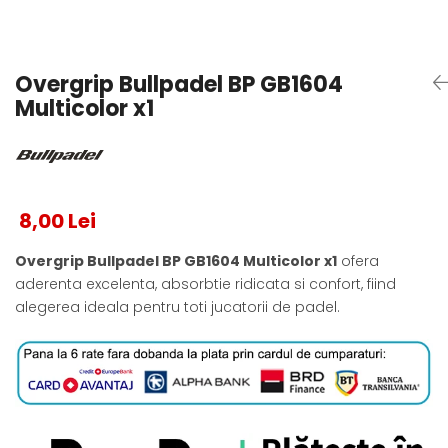
Testeaza Racheta
Underwear
Toate suprafetele
­--
Carduri Cadou
Fuste Padel
Servicii Racordare
Zgura
Geanta
Rochii Padel
SALE
Padel
Termobag
Sosete Padel
Overgrip Bullpadel BP GB1604
­--
Rucsac
Sepci Padel
Multicolor x1
Barbati
Husa
Jachete si Hanorace Padel
Dama
Juniori
8,00 Lei
Overgrip Bullpadel BP GB1604 Multicolor x1
ofera
aderenta excelenta, absorbtie ridicata si confort, fiind
alegerea ideala pentru toti jucatorii de padel.