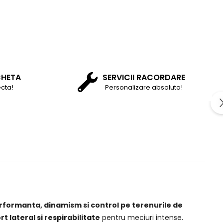
CHETA
SERVICII RACORDARE
cta!
Personalizare absoluta!
rformanta, dinamism si control pe terenurile de
t lateral si respirabilitate
pentru meciuri intense.