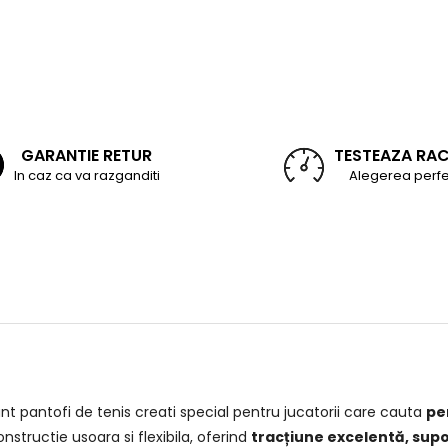
GARANTIE RETUR
TESTEAZA RA
In caz ca va razganditi
Alegerea perfe
nt pantofi de tenis creati special pentru jucatorii care cauta
pe
nstructie usoara si flexibila, oferind
tracțiune excelentă, supor