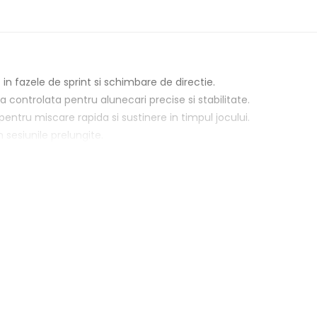
 in fazele de sprint si schimbare de directie.
controlata pentru alunecari precise si stabilitate.
pentru miscare rapida si sustinere in timpul jocului.
 sesiunile prelungite.
isaje premium si branding Nike subtil.
e performanta