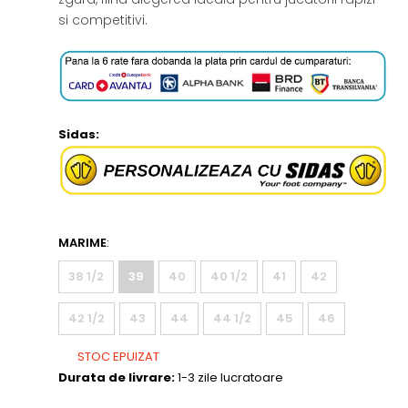
si competitivi.
Sidas:
MARIME
:
38 1/2
39
40
40 1/2
41
42
42 1/2
43
44
44 1/2
45
46
STOC EPUIZAT
Durata de livrare:
1-3 zile lucratoare