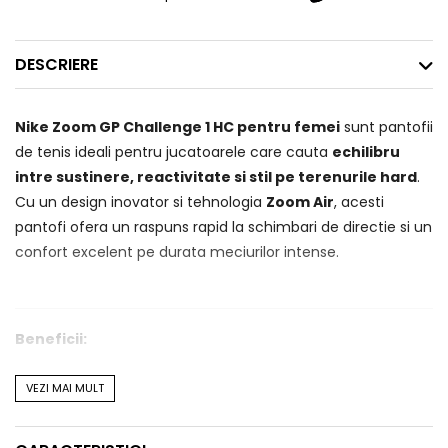
DESCRIERE
Nike Zoom GP Challenge 1 HC pentru femei
sunt pantofii
de tenis ideali pentru jucatoarele care cauta
echilibru
intre sustinere, reactivitate si stil pe terenurile hard
.
Cu un design inovator si tehnologia
Zoom Air
, acesti
pantofi ofera un raspuns rapid la schimbari de directie si un
confort excelent pe durata meciurilor intense.
Beneficii:
✅
Tehnologie Zoom Air
– Asigura amortizare receptiva
VEZI MAI MULT
pentru miscare rapida si dinamica.
✅
Constructie stabila
– Ofera suport excelent pentru