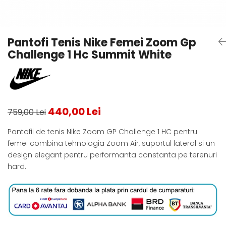
Testeaza Racheta
Underwear
Toate suprafetele
­--
Carduri Cadou
Fuste Padel
Servicii Racordare
Zgura
Geanta
Rochii Padel
SALE
Padel
Termobag
Sosete Padel
Pantofi Tenis Nike Femei Zoom Gp
­--
Rucsac
Sepci Padel
Challenge 1 Hc Summit White
Barbati
Husa
Jachete si Hanorace Padel
Dama
Juniori
440,00 Lei
759,00 Lei
Pantofii de tenis Nike Zoom GP Challenge 1 HC pentru
femei combina tehnologia Zoom Air, suportul lateral si un
design elegant pentru performanta constanta pe terenuri
hard.