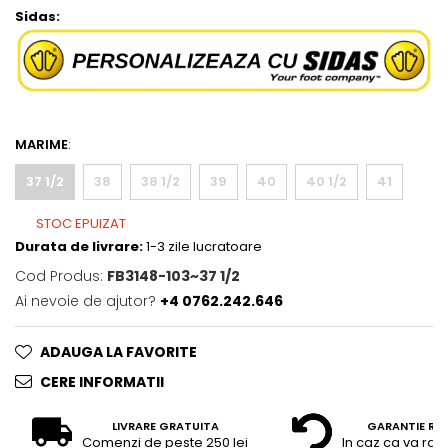
Sidas:
MARIME
:
37 1/2
38
38 1/2
39
40
40 1/2
41
STOC EPUIZAT
Durata de livrare:
1-3 zile lucratoare
Cod Produs:
FB3148-103~37 1/2
Ai nevoie de ajutor?
+4 0762.242.646
ADAUGA LA FAVORITE
CERE INFORMATII
LIVRARE GRATUITA
GARANTIE RE
Comenzi de peste 250 lei
In caz ca va raz