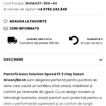
Cod Produs:
1041A437-300~44
Ai nevoie de ajutor?
+4 0762.242.646
ADAUGA LA FAVORITE
CERE INFORMATII
LIVRARE GRATUITA
GARANTIE RE
Comenzi de peste 250 lei
In caz ca va raz
DESCRIERE
Pantofii Asics Solution Speed FF 3 Clay Saxon
Green/Birch
sunt alegerea perfectă pentru jucătorii de
tenis care caută un echilibru între viteză, stabilitate și
confort pe terenurile de zgură. Cu un design modern și
tehnologii avansate, acești pantofi sunt proiectați pentru a
oferi o performanță superioară și un confort de lungă