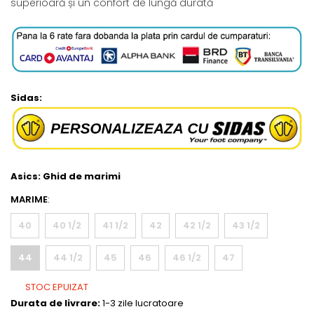
superioară și un confort de lungă durată
Sidas:
Asics:
Ghid de marimi
MARIME
:
40
40 1/2
41 1/2
42
42 1/2
43 1/2
44
44 1/2
45
46
46 1/2
47
STOC EPUIZAT
Durata de livrare:
1-3 zile lucratoare