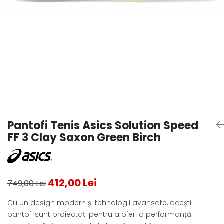
Testeaza Racheta
Underwear
Toate suprafetele
­--
Carduri Cadou
Fuste Padel
Servicii Racordare
Zgura
Geanta
Rochii Padel
SALE
Padel
Termobag
Sosete Padel
­--
Rucsac
Sepci Padel
Barbati
Husa
Jachete si Hanorace Padel
Dama
Juniori
Pantofi Tenis Asics Solution Speed
FF 3 Clay Saxon Green Birch
412,00 Lei
749,00 Lei
Cu un design modern și tehnologii avansate, acești
pantofi sunt proiectați pentru a oferi o performanță