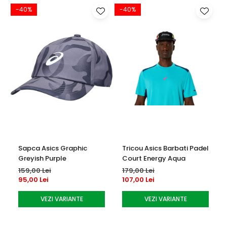
-40%
-40%
pentru orice jucător de tenis.
Detalii produs:
Material
: Construcție din materiale premium pentru
durabilitate și confort.
Talpă
: Optimizată pentru zgură, cu aderență excelentă
și tracțiune controlată.
Tehnologii avansate
: FlyteFoam™, Twistruss™, AHAR™
pentru rezistență și performanță pe termen lung.
Sapca Asics Graphic
Tricou Asics Barbati Padel
Greyish Purple
Court Energy Aqua
159,00 Lei
179,00 Lei
95,00 Lei
107,00 Lei
VEZI VARIANTE
VEZI VARIANTE