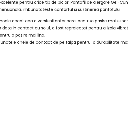
i excelente pentru orice tip de picior. Pantofii de alergare Gel-Cu
imensionala, imbunatateste confortul si sustinerea pantofului.
oale decat cea a versiunii anterioare, pentruo pasire mai usoar
a data in contact cu solul, a fost reproiectat pentru a izola vibrat
ntru o pasire mai lina.
 punctele cheie de contact de pe talpa pentru o durabilitate m