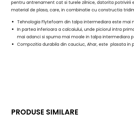
pentru antrenament cat si turele zilnice, datorita potriviri
material de plasa, care, in combinatie cu constructia trid
Tehnologia Flytefoam din talpa intermediara este mai m
In partea inferioara a calcaiului, unde piciorul intra prim
mai adanci si spuma mai moale in talpa intermediara pe
Compozitia durabila din cauciuc, Ahar, este plasata in
PRODUSE SIMILARE