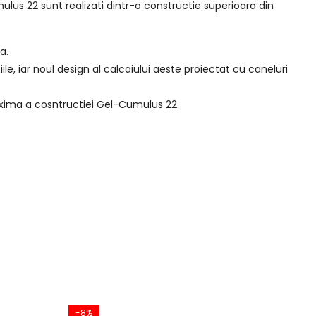
mulus 22 sunt realizati dintr-o constructie superioara din
a.
iile, iar noul design al calcaiului aeste proiectat cu caneluri
axima a cosntructiei Gel-Cumulus 22.
-8%