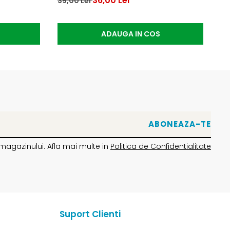
36,00 Lei
20
39,00 Lei
ADAUGA IN COS
magazinului. Afla mai multe in
Politica de Confidentialitate
Suport Clienti