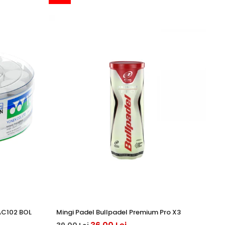
AC102 BOL
Mingi Padel Bullpadel Premium Pro X3
An