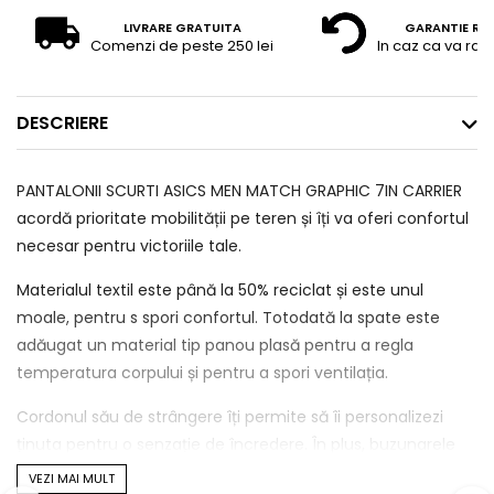
LIVRARE GRATUITA
GARANTIE RE
Comenzi de peste 250 lei
In caz ca va raz
DESCRIERE
PANTALONII SCURTI ASICS MEN MATCH GRAPHIC 7IN CARRIER
acordă prioritate mobilității pe teren și îți va oferi confortul
necesar pentru victoriile tale.
Materialul textil este până la 50% reciclat și este unul
moale, pentru s spori confortul. Totodată la spate este
adăugat un material tip panou plasă pentru a regla
temperatura corpului și pentru a spori ventilația.
Cordonul său de strângere îți permite să îi personalizezi
ținuta pentru o senzație de încredere. În plus, buzunarele
sale sunt suficient de spațioase pentru două mingi de tenis.
VEZI MAI MULT