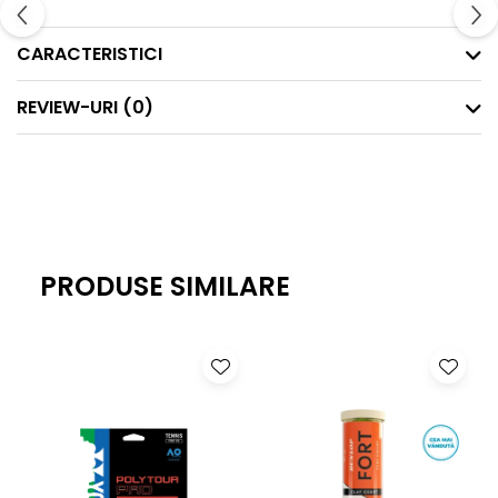
CARACTERISTICI
Detalii produs-
REVIEW-URI
(0)
Uscare rapidă
Țesătură flexibilă
Cordon de strângere reglabil în talie
Îmbunătățește respirabilitatea.
PRODUSE SIMILARE