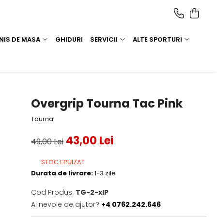
NIS DE MASA
GHIDURI
SERVICII
ALTE SPORTURI
Overgrip Tourna Tac Pink
Tourna
43,00 Lei
49,00 Lei
STOC EPUIZAT
Durata de livrare:
1-3 zile
Cod Produs:
TG-2-xlP
Ai nevoie de ajutor?
+4 0762.242.646