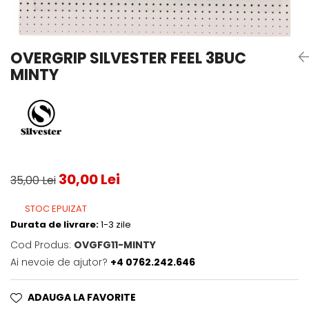
Testeaza Racheta
Underwear
Toate suprafetele
­--
Carduri Cadou
Fuste Padel
Servicii Racordare
Zgura
Geanta
Rochii Padel
SALE
Padel
Termobag
Sosete Padel
OVERGRIP SILVESTER FEEL 3BUC
­--
Rucsac
Sepci Padel
MINTY
Barbati
Husa
Jachete si Hanorace Padel
Dama
Juniori
30,00 Lei
35,00 Lei
STOC EPUIZAT
Durata de livrare:
1-3 zile
Cod Produs:
OVGFG11-MINTY
Ai nevoie de ajutor?
+4 0762.242.646
ADAUGA LA FAVORITE