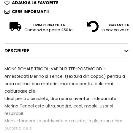
ADAUGA LA FAVORITE
CERE INFORMATII
LIVRARE GRATUITA
GARANTIE RE
Comenzi de peste 250 lei
In caz ca va raz
DESCRIERE
MONS ROYALE TRICOU VAPOUR TEE-ROSEWOOD -
Amestecati Merino si Tencel (textura din copac) pentru a
crea cel mai bun material mai rece pentru cele mai
calduroase zile.
Ideal pentru bicicleta, drumetii si aventuri indepartate.
Merino Tencel este ultra, subtire, cool, moale, usor si
respirabil
Mons standard se potriveste pe munte, la plaja sau chiar
purtat zi de zi