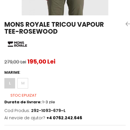
Testeaza Racheta
Underwear
Toate suprafetele
­--
Carduri Cadou
Fuste Padel
Servicii Racordare
Zgura
Geanta
Rochii Padel
SALE
Padel
Termobag
Sosete Padel
MONS ROYALE TRICOU VAPOUR
­--
Rucsac
Sepci Padel
TEE-ROSEWOOD
Barbati
Husa
Jachete si Hanorace Padel
Dama
Juniori
195,00 Lei
279,00 Lei
MARIME
:
L
M
STOC EPUIZAT
Durata de livrare:
1-3 zile
Cod Produs:
292-1093-679~L
Ai nevoie de ajutor?
+4 0762.242.646