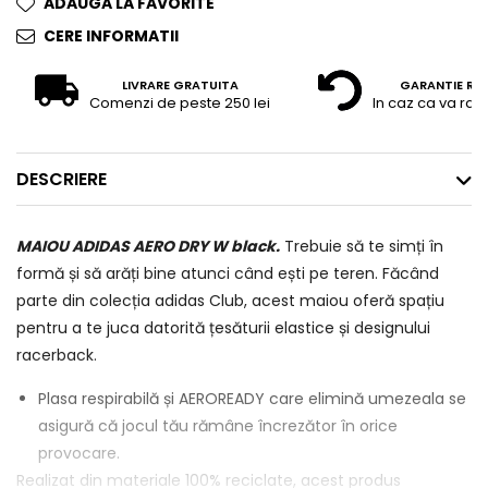
ADAUGA LA FAVORITE
CERE INFORMATII
LIVRARE GRATUITA
GARANTIE RE
Comenzi de peste 250 lei
In caz ca va raz
DESCRIERE
MAIOU ADIDAS AERO DRY W black.
Trebuie să te simți în
formă și să arăți bine atunci când ești pe teren. Făcând
parte din colecția adidas Club, acest maiou oferă spațiu
pentru a te juca datorită țesăturii elastice și designului
racerback.
Plasa respirabilă și AEROREADY care elimină umezeala se
asigură că jocul tău rămâne încrezător în orice
provocare.
Realizat din materiale 100% reciclate, acest produs