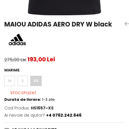
Testeaza Racheta
Underwear
Toate suprafetele
­--
Carduri Cadou
Fuste Padel
Servicii Racordare
Zgura
Geanta
Rochii Padel
SALE
Padel
Termobag
Sosete Padel
MAIOU ADIDAS AERO DRY W black
­--
Rucsac
Sepci Padel
Barbati
Husa
Jachete si Hanorace Padel
Dama
Juniori
193,00 Lei
275,00 Lei
MARIME
:
M
S
XS
STOC EPUIZAT
Durata de livrare:
1-3 zile
Cod Produs:
HS1657~XS
Ai nevoie de ajutor?
+4 0762.242.646