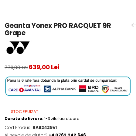
Testeaza Racheta
Underwear
Toate suprafetele
­--
Carduri Cadou
Fuste Padel
Servicii Racordare
Zgura
Geanta
Rochii Padel
SALE
Padel
Termobag
Sosete Padel
Geanta Yonex PRO RACQUET 9R
­--
Rucsac
Sepci Padel
Grape
Barbati
Husa
Jachete si Hanorace Padel
Dama
Juniori
639,00 Lei
779,00 Lei
STOC EPUIZAT
Durata de livrare:
1-3 zile lucratoare
Cod Produs:
BA92429VI
Ai nevoie de ajutor?
+4 0762.242.646