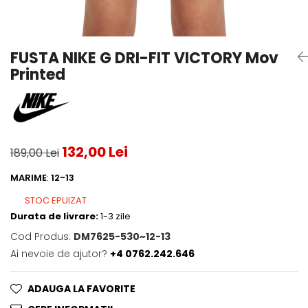
Testeaza Racheta
Underwear
Toate suprafetele
­--
Carduri Cadou
Fuste Padel
Servicii Racordare
Zgura
Geanta
Rochii Padel
SALE
Padel
Termobag
Sosete Padel
FUSTA NIKE G DRI-FIT VICTORY Mov
­--
Rucsac
Sepci Padel
Printed
Barbati
Husa
Jachete si Hanorace Padel
Dama
Juniori
132,00 Lei
189,00 Lei
MARIME
:
12-13
STOC EPUIZAT
Durata de livrare:
1-3 zile
Cod Produs:
DM7625-530~12-13
Ai nevoie de ajutor?
+4 0762.242.646
ADAUGA LA FAVORITE