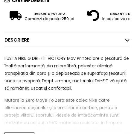
CERE INFORMATII
LIVRARE GRATUITA
GARANTIE RE
Comenzi de peste 250 lei
In caz ca va raz
DESCRIERE
FUSTA NIKE G DRI-FIT VICTORY Mov Printed are o țesătură de
înaltă performanță, din microfibră, poliester elimină
transpirația din corp și o deplasează pe suprafața țesăturii,
unde se evaporă. Drept urmare, materialul Dri-FIT vă ajută
să rămâneți uscat și confortabil.
Mutare la Zero Move To Zero este calea Nike către
eliminarea deșeurilor și a emisiilor de carbon, pentru a
proteja viitorul sportului. Piesele de îmbrăcăminte sunt
realizate cu cel puțin 55% materiale reciclate, în timp ce
pantofii cu cel puțin 20% din greutatea lor din materiale