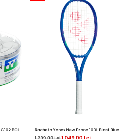
AC102 BOL
Racheta Yonex New Ezone 100L Blast Blue
Mi
1.049,00 Lei
1.299,00 Lei
39