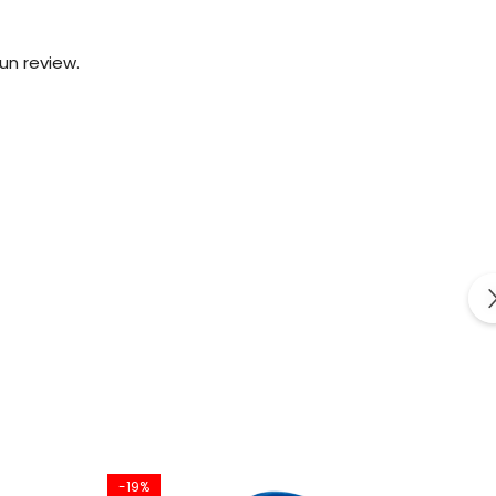
un review.
-19%
-8