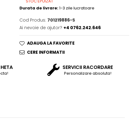
STOC EPUIZAT
Durata de livrare:
1-3 zile lucratoare
Cod Produs:
701219886-S
Ai nevoie de ajutor?
+4 0762.242.646
ADAUGA LA FAVORITE
CERE INFORMATII
CHETA
SERVICII RACORDARE
cta!
Personalizare absoluta!