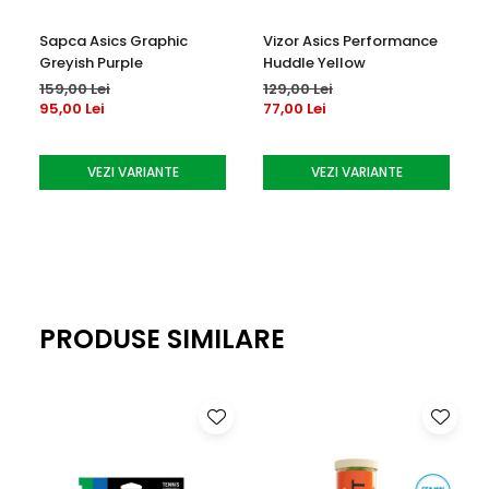
și emisiile de carbon cu aproximativ 45% în comparație cu
tehnologia de vopsire convențională
Sapca Asics Graphic
Vizor Asics Performance
Greyish Purple
Huddle Yellow
159,00 Lei
129,00 Lei
95,00 Lei
77,00 Lei
VEZI VARIANTE
VEZI VARIANTE
PRODUSE SIMILARE