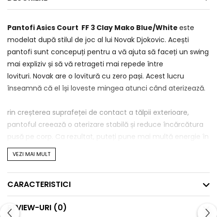
Pantofi Asics Court FF 3 Clay Mako Blue/White
este
modelat după stilul de joc al lui Novak Djokovic. Acești
pantofi sunt concepuți pentru a vă ajuta să faceți un swing
mai expliziv și să vă retrageti mai repede între
lovituri. Novak are o lovitură cu zero pași. Acest lucru
înseamnă că el își loveste mingea atunci când aterizează.
rin creșterea suprafeței de contact a tălpii exterioare,
pantoful creează o aterizare stabilă și reduce încărcătura
pusă pe corp. Ca rezultat, puteți pune mai multă energie în
generarea unui swing puternic.
VEZI MAI MULT
Pentru un pas lateral mai lin, pantoful
Asics Court FF 3
NOVAK
vă permite să efectuați schimbari de directie mai
CARACTERISTICI
rapide într-un interval de timp mai scurt. Cu o aderență
bună a tălpii exterioare și un sistem de susținere
REVIEW-URI
(0)
TWISTRUSS™
, vă puteți ridica de la sol cu mai multă forță.