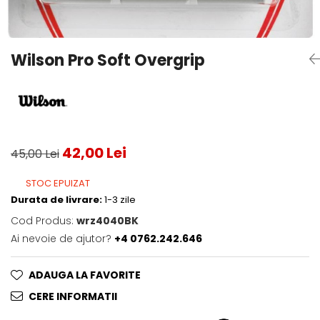
Testeaza Racheta
Underwear
Toate suprafetele
­--
Carduri Cadou
Fuste Padel
Servicii Racordare
Zgura
Geanta
Rochii Padel
SALE
Padel
Termobag
Sosete Padel
Wilson Pro Soft Overgrip
­--
Rucsac
Sepci Padel
Barbati
Husa
Jachete si Hanorace Padel
Dama
Juniori
42,00 Lei
45,00 Lei
STOC EPUIZAT
Durata de livrare:
1-3 zile
Cod Produs:
wrz4040BK
Ai nevoie de ajutor?
+4 0762.242.646
ADAUGA LA FAVORITE
CERE INFORMATII