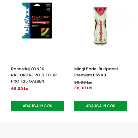
dinamice
Intretinere: Se spala la masina conform instructiunilor de
pe eticheta
Racordaj YONEX
Mingi Padel Bullpadel
RACORDAJ POLY TOUR
Premium Pro X3
PRO 1.25 GALBEN
39,00 Lei
36,00 Lei
69,00 Lei
ADAUGA IN COS
ADAUGA IN COS