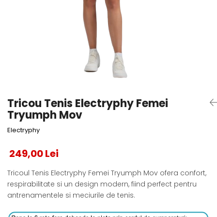
Testeaza Racheta
Underwear
Toate suprafetele
­--
Carduri Cadou
Fuste Padel
Servicii Racordare
Zgura
Geanta
Rochii Padel
SALE
Padel
Termobag
Sosete Padel
­--
Rucsac
Sepci Padel
Barbati
Husa
Jachete si Hanorace Padel
Dama
Juniori
Tricou Tenis Electryphy Femei
Tryumph Mov
Electryphy
249,00 Lei
Tricoul Tenis Electryphy Femei Tryumph Mov ofera confort,
respirabilitate si un design modern, fiind perfect pentru
antrenamentele si meciurile de tenis.