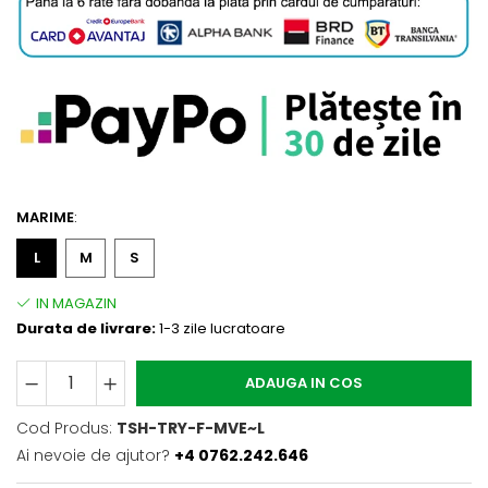
MARIME
:
L
M
S
Durata de livrare:
1-3 zile lucratoare
ADAUGA IN COS
Cod Produs:
TSH-TRY-F-MVE~L
Ai nevoie de ajutor?
+4 0762.242.646