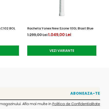
AC102 BOL
Racheta Yonex New Ezone 100L Blast Blue
Mi
1.049,00 Lei
1.299,00 Lei
39
VEZI VARIANTE
magazinului. Afla mai multe in
Politica de Confidentialitate