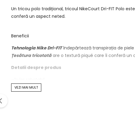
Un tricou polo tradițional, tricoul NikeCourt Dri-FIT Polo es
conferă un aspect neted.
Beneficii
Tehnologia Nike Dri-FIT
îndepărtează transpirația de piele
Țesătura tricotată
are o textură piqué care îi conferă un a
Detalii despre produs
-Guler rabatabil
-Garnitura cu 2 nasturi
VEZI MAI MULT
-100% poliester
-Se spală la mașină
-Importat