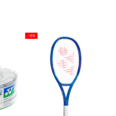
-19%
-8