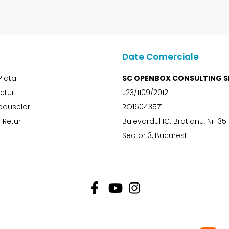
Date Comerciale
Plata
SC OPENBOX CONSULTING S
Retur
J23/1109/2012
oduselor
RO16043571
 Retur
Bulevardul IC. Bratianu, Nr. 35
Sector 3, Bucuresti