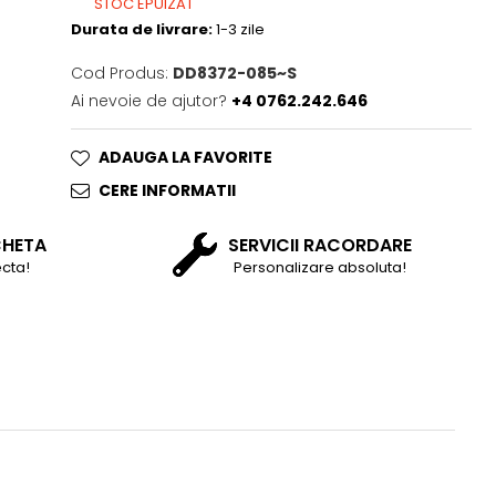
STOC EPUIZAT
Durata de livrare:
1-3 zile
Cod Produs:
DD8372-085~S
Ai nevoie de ajutor?
+4 0762.242.646
ADAUGA LA FAVORITE
CERE INFORMATII
CHETA
SERVICII RACORDARE
cta!
Personalizare absoluta!