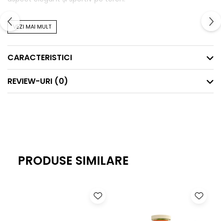
- Țesătură respirabilă și elastică
VEZI MAI MULT
- Guler V
CARACTERISTICI
- Tivul spate mai lung pentru o acoperire suplimentară
- Logo Nike imprimat
REVIEW-URI
(0)
PRODUSE SIMILARE