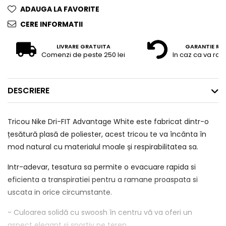
ADAUGA LA FAVORITE
CERE INFORMATII
LIVRARE GRATUITA
GARANTIE RE
Comenzi de peste 250 lei
In caz ca va raz
DESCRIERE
Tricou Nike Dri-FIT Advantage White este fabricat dintr-o
țesătură plasă de poliester, acest tricou te va încânta în
mod natural cu materialul moale și respirabilitatea sa.
Intr-adevar, tesatura sa permite o evacuare rapida si
eficienta a transpiratiei pentru a ramane proaspata si
uscata in orice circumstante.
- Culoarea solidă cu swoosh în centru vă va oferi un
aspect elegant și sportiv pe teren.