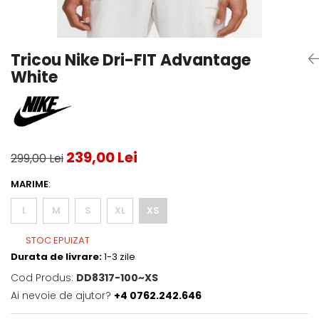
Testeaza Racheta
Underwear
Toate suprafetele
­--
Carduri Cadou
Fuste Padel
Servicii Racordare
Zgura
Geanta
Rochii Padel
SALE
Padel
Termobag
Sosete Padel
Tricou Nike Dri-FIT Advantage
­--
Rucsac
Sepci Padel
White
Barbati
Husa
Jachete si Hanorace Padel
Dama
Juniori
239,00 Lei
299,00 Lei
MARIME
:
L
M
S
XL
XS
STOC EPUIZAT
Durata de livrare:
1-3 zile
Cod Produs:
DD8317-100~XS
Ai nevoie de ajutor?
+4 0762.242.646