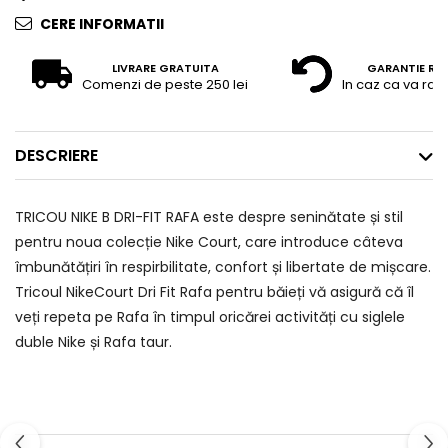
CERE INFORMATII
LIVRARE GRATUITA
GARANTIE RE
Comenzi de peste 250 lei
In caz ca va raz
DESCRIERE
TRICOU NIKE B DRI-FIT RAFA este despre seninătate și stil
pentru noua colecție Nike Court, care introduce câteva
îmbunătățiri în respirbilitate, confort și libertate de mișcare.
Tricoul NikeCourt Dri Fit Rafa pentru băieți vă asigură că îl
veți repeta pe Rafa în timpul oricărei activități cu siglele
duble Nike și Rafa taur.