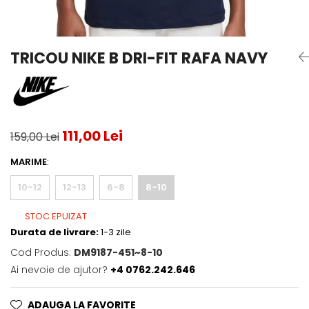
Testeaza Racheta
Underwear
Toate suprafetele
­--
Carduri Cadou
Fuste Padel
Servicii Racordare
Zgura
Geanta
Rochii Padel
SALE
Padel
Termobag
Sosete Padel
TRICOU NIKE B DRI-FIT RAFA NAVY
­--
Rucsac
Sepci Padel
Barbati
Husa
Jachete si Hanorace Padel
Dama
Juniori
111,00 Lei
159,00 Lei
MARIME
:
10-12
12-13
6-8
8-10
STOC EPUIZAT
Durata de livrare:
1-3 zile
Cod Produs:
DM9187-451~8-10
Ai nevoie de ajutor?
+4 0762.242.646
ADAUGA LA FAVORITE