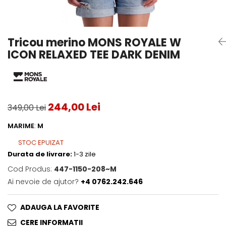
Testeaza Racheta
Underwear
Toate suprafetele
­--
Carduri Cadou
Fuste Padel
Servicii Racordare
Zgura
Geanta
Rochii Padel
SALE
Padel
Termobag
Sosete Padel
Tricou merino MONS ROYALE W
­--
Rucsac
Sepci Padel
ICON RELAXED TEE DARK DENIM
Barbati
Husa
Jachete si Hanorace Padel
Dama
Juniori
244,00 Lei
349,00 Lei
MARIME
:
M
STOC EPUIZAT
Durata de livrare:
1-3 zile
Cod Produs:
447-1150-208~M
Ai nevoie de ajutor?
+4 0762.242.646
ADAUGA LA FAVORITE
CERE INFORMATII