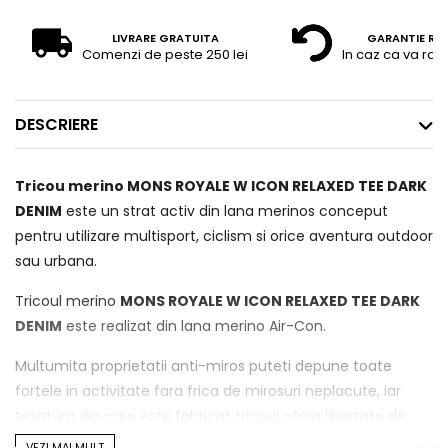
LIVRARE GRATUITA
GARANTIE RE
Comenzi de peste 250 lei
In caz ca va raz
DESCRIERE
Tricou merino MONS ROYALE W ICON RELAXED TEE DARK
DENIM
este un strat activ din lana merinos conceput
pentru utilizare multisport, ciclism si orice aventura outdoor
sau urbana.
Tricoul merino
MONS ROYALE W ICON RELAXED TEE DARK
DENIM
este realizat din lana merino Air-Con.
Multumita proprietatii anti-miros puteti depune toate
fortele in activitate fara frica de mirosuri neplacute, iar
tesatura din care este fabricat tricoul ofera libertate de
miscare permitandu-va sa efectuati pana si cea mai
VEZI MAI MULT