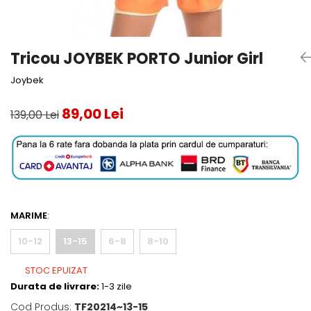
Testeaza Racheta
Underwear
Toate suprafetele
­--
Carduri Cadou
Fuste Padel
Servicii Racordare
Zgura
Geanta
Rochii Padel
SALE
Padel
Termobag
Sosete Padel
Tricou JOYBEK PORTO Junior Girl
­--
Rucsac
Sepci Padel
Joybek
Barbati
Husa
Jachete si Hanorace Padel
Dama
89,00 Lei
139,00 Lei
Juniori
MARIME
:
10-12
13-15
6-8
8-10
STOC EPUIZAT
Durata de livrare:
1-3 zile
Cod Produs:
TF20214~13-15