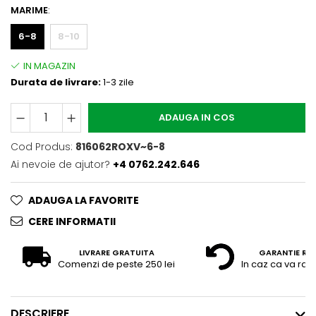
MARIME
:
6-8
8-10
Durata de livrare:
1-3 zile
ADAUGA IN COS
Cod Produs:
816062ROXV~6-8
Ai nevoie de ajutor?
+4 0762.242.646
ADAUGA LA FAVORITE
CERE INFORMATII
LIVRARE GRATUITA
GARANTIE RE
Comenzi de peste 250 lei
In caz ca va raz
DESCRIERE