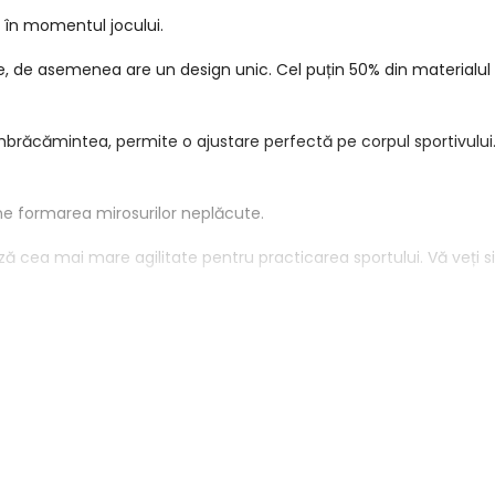
u în momentul jocului.
 de asemenea are un design unic. Cel puțin 50% din materialul pr
îmbrăcămintea, permite o ajustare perfectă pe corpul sportivulu
vine formarea mirosurilor neplăcute.
 cea mai mare agilitate pentru practicarea sportului. Vă veți si