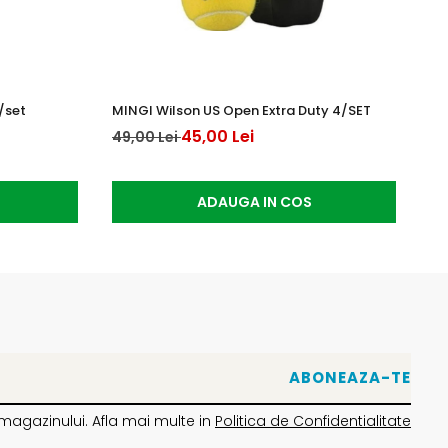
/set
MINGI Wilson US Open Extra Duty 4/SET
OV
AL
45,00 Lei
49,00 Lei
15
ADAUGA IN COS
magazinului. Afla mai multe in
Politica de Confidentialitate