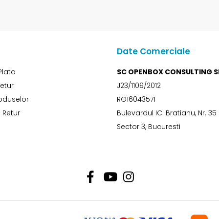
Date Comerciale
Plata
SC OPENBOX CONSULTING S
Retur
J23/1109/2012
oduselor
RO16043571
 Retur
Bulevardul IC. Bratianu, Nr. 35
Sector 3, Bucuresti