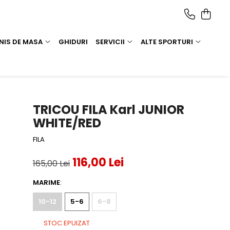
NIS DE MASA
GHIDURI
SERVICII
ALTE SPORTURI
TRICOU FILA Karl JUNIOR
WHITE/RED
FILA
116,00 Lei
165,00 Lei
MARIME
:
10-12
5-6
6-8
STOC EPUIZAT