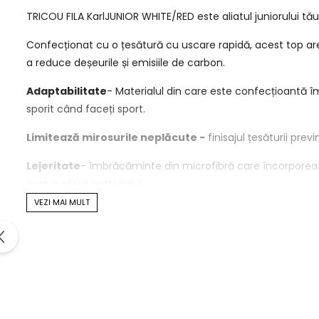
TRICOU FILA KarlJUNIOR WHITE/RED este aliatul juniorului tă
Confecționat cu o țesătură cu uscare rapidă, acest top are,
a reduce deșeurile și emisiile de carbon.
Adaptabilitate
- Materialul din care este confecțioantă 
sporit când faceți sport.
Limitează mirosurile neplăcute -
finisajul țesăturii pre
Lejeritate
- îmbrăcăminte din microfibră care încorporează
care o oferă materialul.
VEZI MAI MULT