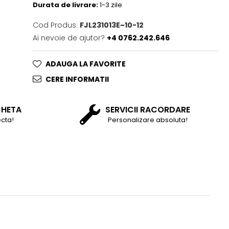
Durata de livrare:
1-3 zile
Cod Produs:
FJL231013E~10-12
Ai nevoie de ajutor?
+4 0762.242.646
ADAUGA LA FAVORITE
CERE INFORMATII
CHETA
SERVICII RACORDARE
cta!
Personalizare absoluta!