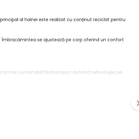
incipal al hainei este realizat cu conținut reciclat pentru
i. Îmbracămintea se ajustează pe corp oferind un confort
mți mai confortabil făcând sport datorită tehnologiei pe