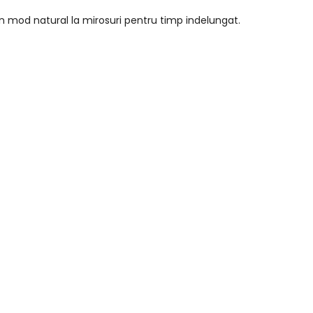
t in mod natural la mirosuri pentru timp indelungat.
rii de soare.