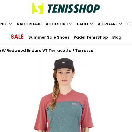
INGI
RACORDAJE
ACCESORII
PADEL
ALERGARE
TE
SALE
Summer Sale Shoes
Padel TenisShop
Blog
e W Redwood Enduro VT Terracotta / Terrazzo