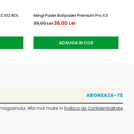
AC102 BOL
Mingi Padel Bullpadel Premium Pro X3
An
36,00 Lei
20
39,00 Lei
ADAUGA IN COS
magazinului. Afla mai multe in
Politica de Confidentialitate