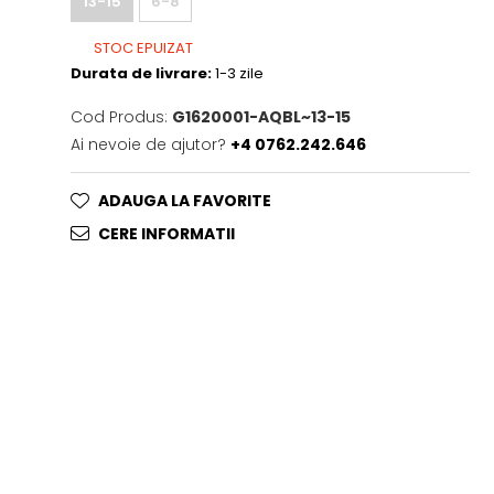
13-15
6-8
STOC EPUIZAT
Durata de livrare:
1-3 zile
Cod Produs:
G1620001-AQBL~13-15
Ai nevoie de ajutor?
+4 0762.242.646
ADAUGA LA FAVORITE
CERE INFORMATII