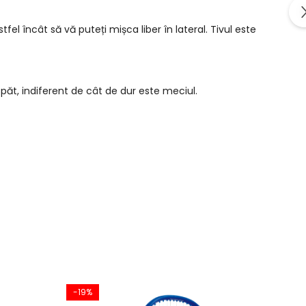
fel încât să vă puteți mișca liber în lateral. Tivul este
păt, indiferent de cât de dur este meciul.
-19%
-8