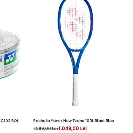
AC102 BOL
Racheta Yonex New Ezone 100L Blast Blue
Mi
1.049,00 Lei
1.299,00 Lei
39