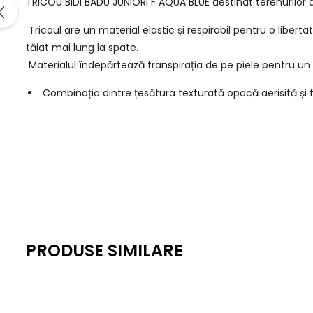
TRICOU BIDI BADU JUNIORI F AQUA BLUE destinat terenurilor d
Tricoul are un material elastic și respirabil pentru o libert
tăiat mai lung la spate.
Materialul îndepărtează transpirația de pe piele pentru un 
Combinația dintre țesătura texturată opacă aerisită și f
PRODUSE SIMILARE