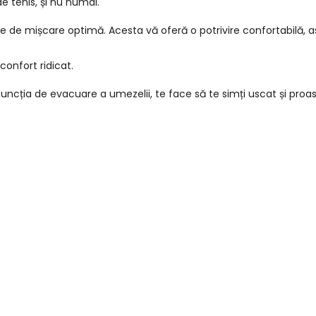
e tenis, și nu numai.
ate de mișcare optimă. Acesta vă oferă o potrivire confortabilă, ast
confort ridicat.
uncția de evacuare a umezelii, te face să te simți uscat și proas