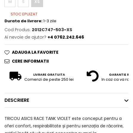
M
S
XS
STOC EPUIZAT
Durata de livrare:
1-3 zile
Cod Produs:
2012C747-503~XS
Ai nevoie de ajutor?
+4 0762.242.646
ADAUGA LA FAVORITE
CERE INFORMATII
LIVRARE GRATUITA
GARANTIE RE
Comenzi de peste 250 lei
In caz ca va raz
DESCRIERE
TRICOU ASICS RACE TANK VIOLET este conceput pentru a
oferi confort, respirabilitate și pentru senzația de răcorire,