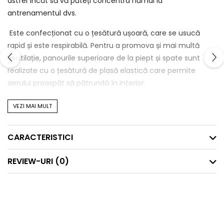
astfel încât să vă puteți concentra numai la
antrenamentul dvs.
Este confecționat cu o țesătură ușoară, care se usucă
rapid și este respirabilă. Pentru a promova și mai multă
ventilație, panourile superioare de la piept și spate sunt
realizate cu o țesătură de plasă elastică care permite
aerului proaspăt să pătrundă în interior.
În plus, construcția cu cusături plate a acestui top ajută la
VEZI MAI MULT
reducerea iritațiilor, ajutându-te să experimentezi mai
puține distrageri în timpul antrenamentului.
CARACTERISTICI
Detalii produs-
REVIEW-URI
(0)
uscare rapidă
respirabilitate avansată
detaliile reflectorizante îmbunătățesc vizibilitatea în
condiții de lumină scăzută
cusăturile plate ajută la reducerea iritațiilor