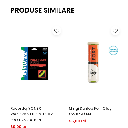
cel puțin 50% din materialul primar al acestui articol de
PRODUSE SIMILARE
îmbrăcăminte este fabricat din materiale reciclate
Racordaj YONEX
Mingi Dunlop Fort Clay
RACORDAJ POLY TOUR
Court 4/set
PRO 1.25 GALBEN
55,00 Lei
69,00 Lei