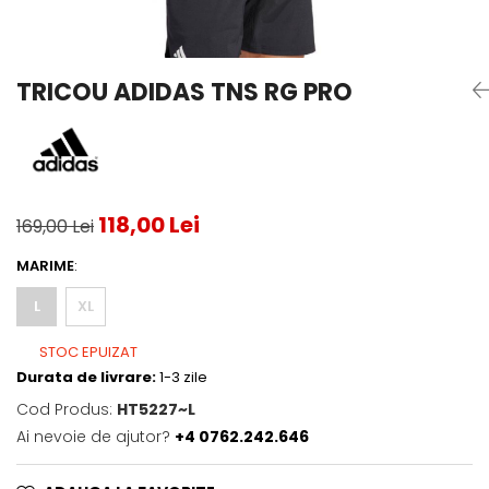
Testeaza Racheta
Underwear
Toate suprafetele
­--
Carduri Cadou
Fuste Padel
Servicii Racordare
Zgura
Geanta
Rochii Padel
SALE
Padel
Termobag
Sosete Padel
TRICOU ADIDAS TNS RG PRO
­--
Rucsac
Sepci Padel
Barbati
Husa
Jachete si Hanorace Padel
Dama
Juniori
118,00 Lei
169,00 Lei
MARIME
:
L
XL
STOC EPUIZAT
Durata de livrare:
1-3 zile
Cod Produs:
HT5227~L
Ai nevoie de ajutor?
+4 0762.242.646