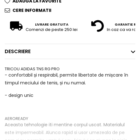
ADAUGA LA FAVORITE
CERE INFORMATII
LIVRARE GRATUITA
GARANTIE RE
Comenzi de peste 250 lei
In caz ca va raz
DESCRIERE
TRICOU ADIDAS TNS RG PRO
- confortabil și respirabil, permite libertate de mișcare în
timpul meciului de tenis, și nu numai.
- design unic
AEROREADY
Aceasta tehnologie iti mentine corpul uscat. Materialul
este impermeabil. Alunca rapid si usor umezeala de pe