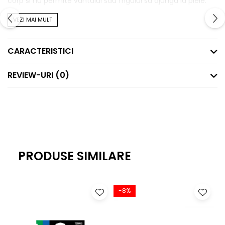
corp si nu permite vantului sau frigului sa ajunga la piele.
Materialul este foarte placut la atingere si potrivit oricarui
VEZI MAI MULT
tip de miscare.
CARACTERISTICI
REVIEW-URI
(0)
PRODUSE SIMILARE
-8%