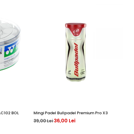
AC102 BOL
Mingi Padel Bullpadel Premium Pro X3
An
36,00 Lei
20
39,00 Lei