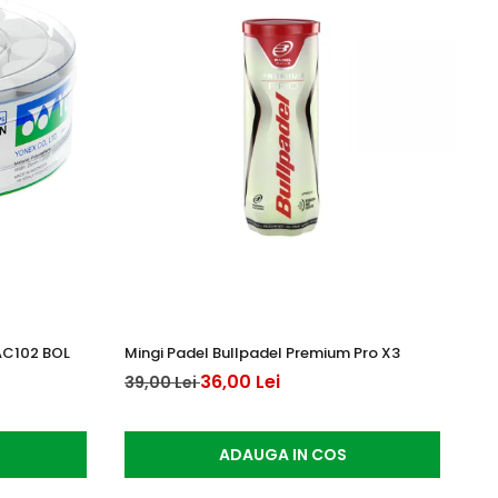
AC102 BOL
Mingi Padel Bullpadel Premium Pro X3
Pa
Cl
36,00 Lei
39,00 Lei
76
ADAUGA IN COS