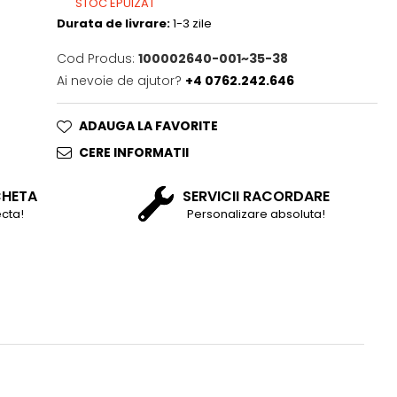
STOC EPUIZAT
Durata de livrare:
1-3 zile
Cod Produs:
100002640-001~35-38
Ai nevoie de ajutor?
+4 0762.242.646
ADAUGA LA FAVORITE
CERE INFORMATII
CHETA
SERVICII RACORDARE
cta!
Personalizare absoluta!