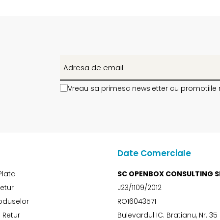
Vreau sa primesc newsletter cu promotiile 
Date Comerciale
Plata
SC OPENBOX CONSULTING S
Retur
J23/1109/2012
oduselor
RO16043571
 Retur
Bulevardul IC. Bratianu, Nr. 35