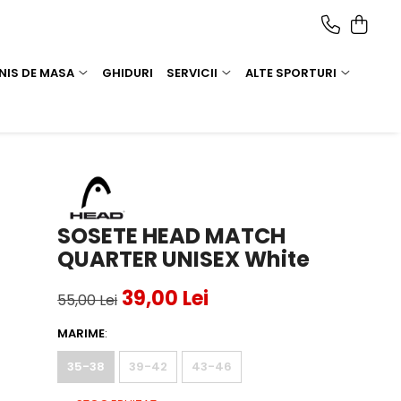
NIS DE MASA
GHIDURI
SERVICII
ALTE SPORTURI
SOSETE HEAD MATCH
QUARTER UNISEX White
39,00 Lei
55,00 Lei
MARIME
:
35-38
39-42
43-46