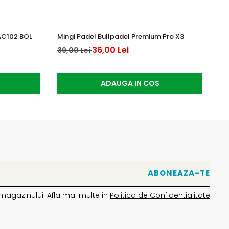
AC102 BOL
Mingi Padel Bullpadel Premium Pro X3
Yo
36,00 Lei
15
39,00 Lei
ADAUGA IN COS
magazinului. Afla mai multe in
Politica de Confidentialitate