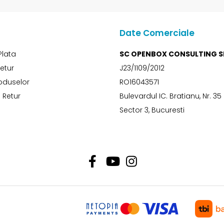
Date Comerciale
Plata
SC OPENBOX CONSULTING S
Retur
J23/1109/2012
oduselor
RO16043571
 Retur
Bulevardul IC. Bratianu, Nr. 35
Sector 3, Bucuresti