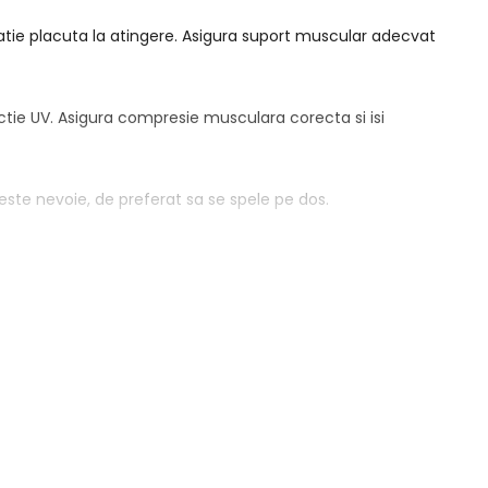
nzatie placuta la atingere. Asigura suport muscular adecvat
ectie UV. Asigura compresie musculara corecta si isi
 este nevoie, de preferat sa se spele pe dos.