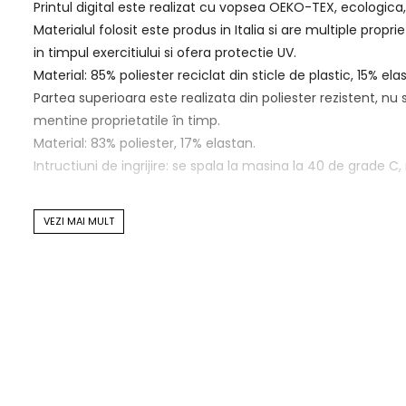
Printul digital este realizat cu vopsea OEKO-TEX, ecologica,
Materialul folosit este produs in Italia si are multiple pro
in timpul exercitiului si ofera protectie UV.
Material: 85% poliester reciclat din sticle de plastic, 15% ela
Partea superioara este realizata din poliester rezistent, nu
mentine proprietatile în timp.
Material: 83% poliester, 17% elastan.
Intructiuni de ingrijire: se spala la masina la 40 de grade 
VEZI MAI MULT