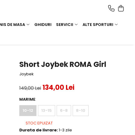
NIS DE MASA
GHIDURI
SERVICII
ALTE SPORTURI
Short Joybek ROMA Girl
Joybek
134,00 Lei
149,00 Lei
MARIME
:
10-12
13-15
6-8
8-10
STOC EPUIZAT
Durata de livrare:
1-3 zile