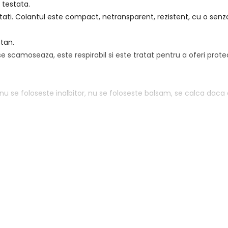
 testata.
prietati. Colantul este compact, netransparent, rezistent, cu o se
stan.
 se scamoseaza, este respirabil si este tratat pentru a oferi prot
C, nu se foloseste inalbitor, nu se foloseste balsam, se calca daca