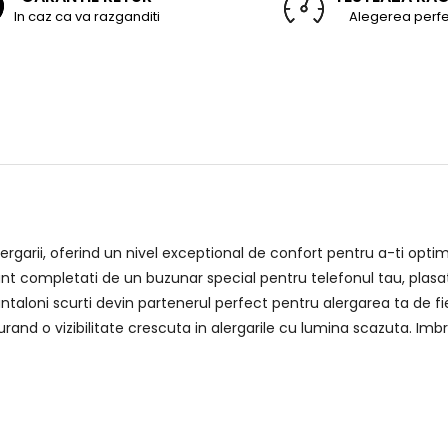
In caz ca va razganditi
Alegerea perfe
alergarii, oferind un nivel exceptional de confort pentru a-ti opti
unt completati de un buzunar special pentru telefonul tau, plasat 
antaloni scurti devin partenerul perfect pentru alergarea ta de fi
sigurand o vizibilitate crescuta in alergarile cu lumina scazuta. 