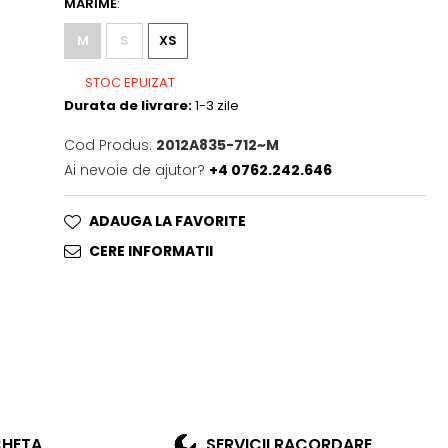
MARIME
:
M
S
XS
STOC EPUIZAT
Durata de livrare:
1-3 zile
Cod Produs:
2012A835-712~M
Ai nevoie de ajutor?
+4 0762.242.646
ADAUGA LA FAVORITE
CERE INFORMATII
CHETA
SERVICII RACORDARE