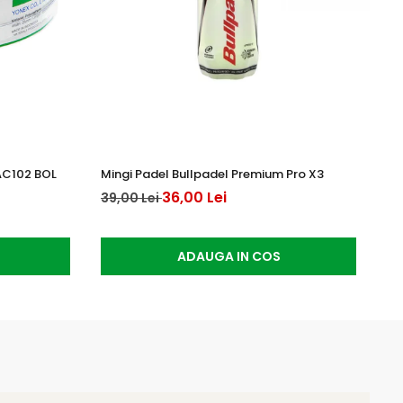
AC102 BOL
Mingi Padel Bullpadel Premium Pro X3
Yo
36,00 Lei
15
39,00 Lei
ADAUGA IN COS