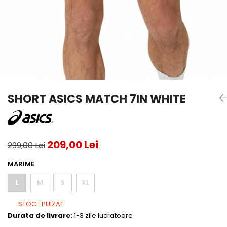
Testeaza Racheta
Underwear
Toate suprafetele
­--
Carduri Cadou
Fuste Padel
Servicii Racordare
Zgura
Geanta
Rochii Padel
SALE
Padel
Termobag
Sosete Padel
­--
Rucsac
Sepci Padel
Barbati
Husa
Jachete si Hanorace Padel
Dama
Juniori
SHORT ASICS MATCH 7IN WHITE
209,00 Lei
299,00 Lei
MARIME
:
L
M
S
XL
STOC EPUIZAT
Durata de livrare:
1-3 zile lucratoare